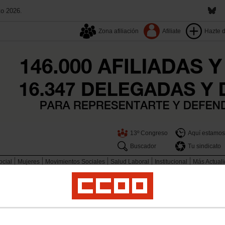
to 2026.
Zona afiliación
Afiliate
Hazte 
13º Congreso
Aquí estamos
Buscador
Tu sindicato
ocial
Mujeres
Movimientos Sociales
Salud Laboral
Institucional
Más Actual
l 0-3!