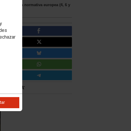
tios según la normativa europea (4, 6 y
 y
edes
rechazar
tar