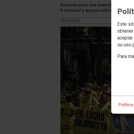
Reivindicamos una inversión real que ga
Polí
8 niños/as) y apoyos suficientes para 
26/05/2026.
Este sit
obtener
aceptar 
su uso 
Para má
Política