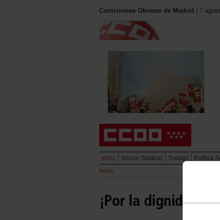
Comisiones Obreras de Madrid
| 7 agos
Inicio
Acción Sindical
Trabajo
Política S
Inicio
¡Por la dignidad de