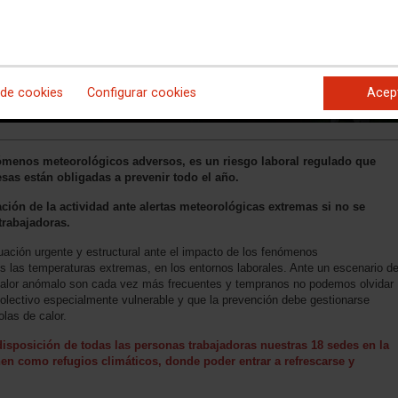
 de cookies
Configurar cookies
Acep
nómenos meteorológicos adversos, es un riesgo laboral regulado que
sas están obligadas a prevenir todo el año.
ción de la actividad ante alertas meteorológicas extremas si no se
trabajadoras.
ción urgente y estructural ante el impacto de los fenómenos
s las temperaturas extremas, en los entornos laborales. Ante un escenario d
 calor anómalo son cada vez más frecuentes y tempranos no podemos olvidar
olectivo especialmente vulnerable y que la prevención debe gestionarse
olas de calor.
sposición de todas las personas trabajadoras nuestras 18 sedes en la
n como refugios climáticos, donde poder entrar a refrescarse y