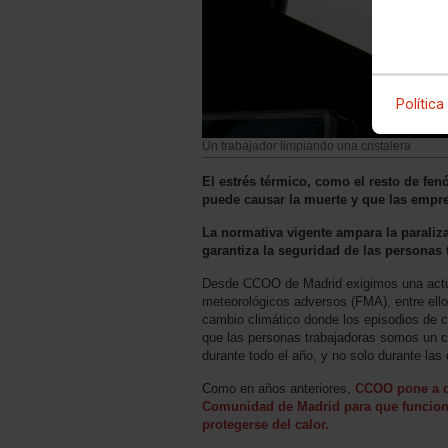
Política
Un trabajador limpiando una cristalera
El estrés térmico, como el resto de fe
puede causar la muerte y que las empre
La normativa vigente ampara la paraliza
garantiza la seguridad de las personas 
Desde CCOO de Madrid exigimos una actua
meteorológicos adversos (FMA), entre ello
cambio climático donde los episodios de
que las personas trabajadoras somos un c
durante todo el año, y no solo durante las 
Como en años anteriores,
CCOO pone a di
Comunidad de Madrid para que funcione
protegerse del calor.