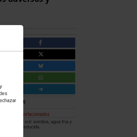
 y
edes
rechazar
Enlaces relacionados
Frente al sol: sombra, agua fría y
jornada reducida