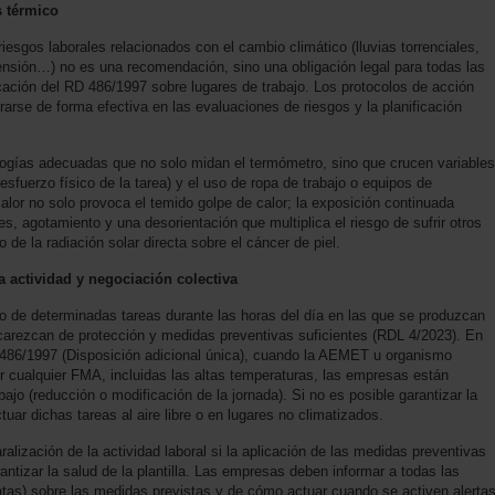
s térmico
riesgos laborales relacionados con el cambio climático (lluvias torrenciales,
ensión…) no es una recomendación, sino una obligación legal para todas las
ación del RD 486/1997 sobre lugares de trabajo. Los protocolos de acción
rarse de forma efectiva en las evaluaciones de riesgos y la planificación
.
logías adecuadas que no solo midan el termómetro, sino que crucen variables
sfuerzo físico de la tarea) y el uso de ropa de trabajo o equipos de
calor no solo provoca el temido golpe de calor; la exposición continuada
s, agotamiento y una desorientación que multiplica el riesgo de sufrir otros
o de la radiación solar directa sobre el cáncer de piel.
a actividad y negociación colectiva
lo de determinadas tareas durante las horas del día en las que se produzcan
arezcan de protección y medidas preventivas suficientes (RDL 4/2023). En
o 486/1997 (Disposición adicional única), cuando la AEMET u organismo
r cualquier FMA, incluidas las altas temperaturas, las empresas están
ajo (reducción o modificación de la jornada). Si no es posible garantizar la
ctuar dichas tareas al aire libre o en lugares no climatizados.
lización de la actividad laboral si la aplicación de las medidas preventivas
antizar la salud de la plantilla. Las empresas deben informar a todas las
atas) sobre las medidas previstas y de cómo actuar cuando se activen alerta