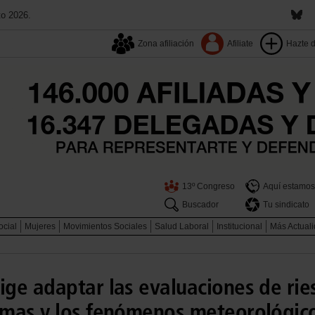
to 2026.
Zona afiliación
Afiliate
Hazte 
13º Congreso
Aquí estamos
Buscador
Tu sindicato
ocial
Mujeres
Movimientos Sociales
Salud Laboral
Institucional
Más Actual
ge adaptar las evaluaciones de ries
mas y los fenómenos meteorológico