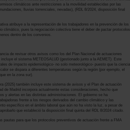
rmisos climáticos ante restricciones a la movilidad establecidas por las
inundaciones, lluvias torrenciales, nevadas), (RDL 8/2024, disposición final
tiva atribuye a la representación de los trabajadores en la prevención de los
io climático, pues la negociación colectiva tiene el deber de pactar protocolos
menos dentro de los convenios.
cia de revisar otros avisos como los del Plan Nacional de actuaciones
que incluye el sistema METEOSALUD (gestionado junto a la AEMET). Este
rales de impacto epidemiológico- no solo meteorológico- puesto que la cienci
calor se dispara a diferentes temperaturas según la región (por ejemplo, el
que en la zona sur).
a (2025) también incluye este sistema de avisos y el Plan de actuación
dad de Madrid incorpora actualmente estas consideraciones, hecho que
os y alertas en las distintas administraciones. El gobierno se ha
bajadoras frente a los riesgos derivados del cambio climático y las
to específico en el ámbito laboral que aún no ha visto la luz, a pesar de
probarlo que estableció la disposición final quinta del RDL 8/2024 citado.
s pautas para que los protocolos preventivos de actuación frente a FMA