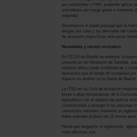
por catástrofes o FMA, pudiendo aplicar pe
autoridades por riesgo grave e inminente (
segunda)
Recordamos el papel principal que la norma
riesgos por calor y los derivados del camb
de actuación específicos ante estos fenó
Novedades y retraso normativo
En CCOO de Madrid recordamos la importan
preventivas del Ministerio de Sanidad, 
sistema utiliza zonas isoclimáticas y umb
demuestra que el riesgo de mortalidad por 
impacto es distinto en la Sierra de Madrid 
La ITSS en su Guía de actuación inspector
frente a altas temperaturas de la Comuni
aplaudimos con el objetivo de unificar avis
comprometido a proteger a las personas tra
catástrofes naturales mediante un reglamen
haber expirado el plazo de 12 meses para a
Hasta que tengamos el reglamento, alguna
sean efectivos son: