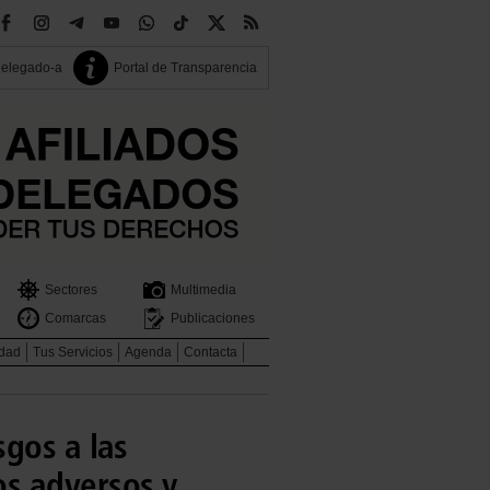
delegado-a
Portal de Transparencia
Sectores
Multimedia
Comarcas
Publicaciones
idad
Tus Servicios
Agenda
Contacta
gos a las
s adversos y