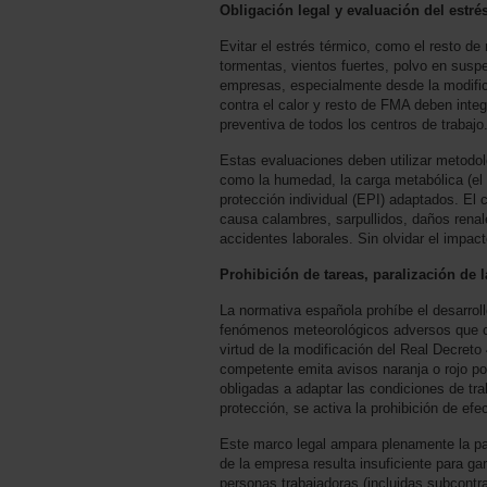
Obligación legal y evaluación del estré
Evitar el estrés térmico, como el resto de 
tormentas, vientos fuertes, polvo en susp
empresas, especialmente desde la modific
contra el calor y resto de FMA deben integ
preventiva de todos los centros de trabajo
Estas evaluaciones deben utilizar metodo
como la humedad, la carga metabólica (el e
protección individual (EPI) adaptados. El 
causa calambres, sarpullidos, daños renale
accidentes laborales. Sin olvidar el impact
Prohibición de tareas, paralización de l
La normativa española prohíbe el desarrol
fenómenos meteorológicos adversos que c
virtud de la modificación del Real Decret
competente emita avisos naranja o rojo po
obligadas a adaptar las condiciones de trab
protección, se activa la prohibición de efe
Este marco legal ampara plenamente la para
de la empresa resulta insuficiente para gar
personas trabajadoras (incluidas subcontr