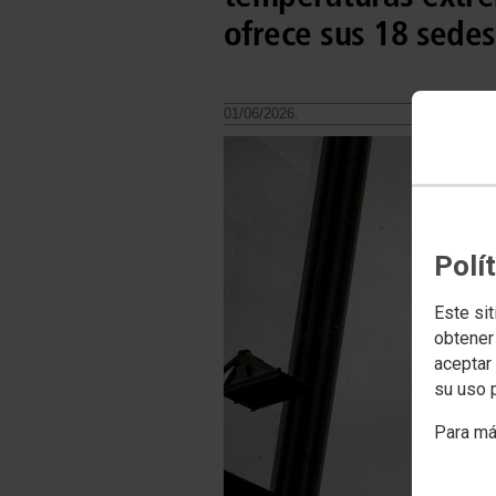
ofrece sus 18 sedes
01/06/2026.
Polí
Este sit
obtener
aceptar 
su uso 
Para má