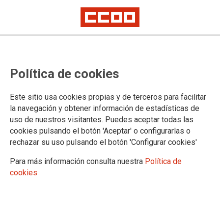
CCOO Madrid, UGT Madrid y
Política de cookies
PLADIGMARE exigen a Ayuso que
garantice cuidados dignos y más
Este sitio usa cookies propias y de terceros para facilitar
personal en las residencias de
la navegación y obtener información de estadísticas de
uso de nuestros visitantes. Puedes aceptar todas las
mayores
cookies pulsando el botón 'Aceptar' o configurarlas o
rechazar su uso pulsando el botón 'Configurar cookies'
15 de junio, Día Mundial de Toma de Conciencia del Abuso y Maltrato en
la Vejez
Para más información consulta nuestra
Política de
cookies
16/06/2026.