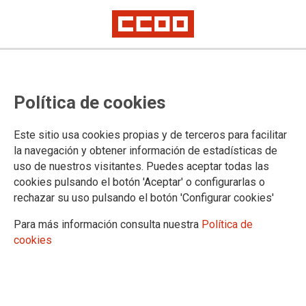
Sindicalismo y democracia:
Política de cookies
memoria, lucha y futuro: CCOO de
Madrid, en los Cursos de Verano
Este sitio usa cookies propias y de terceros para facilitar
de El Escorial
la navegación y obtener información de estadísticas de
uso de nuestros visitantes. Puedes aceptar todas las
cookies pulsando el botón 'Aceptar' o configurarlas o
rechazar su uso pulsando el botón 'Configurar cookies'
16/06/2026.
Para más información consulta nuestra
Política de
cookies