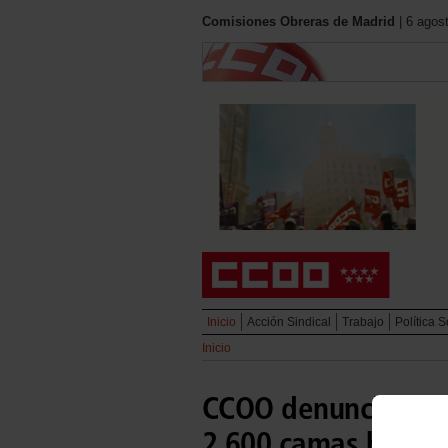
Comisiones Obreras de Madrid
| 6 agos
Inicio
Acción Sindical
Trabajo
Política S
Inicio
CCOO denuncia que 
2.600 camas hospit