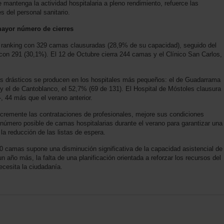
e mantenga la actividad hospitalaria a pleno rendimiento, refuerce las
es del personal sanitario.
mayor número de cierres
 ranking con 329 camas clausuradas (28,9% de su capacidad), seguido del
on 291 (30,1%). El 12 de Octubre cierra 244 camas y el Clínico San Carlos,
ás drásticos se producen en los hospitales más pequeños: el de Guadarrama
y el de Cantoblanco, el 52,7% (69 de 131). El Hospital de Móstoles clausura
44 más que el verano anterior.
cremente las contrataciones de profesionales, mejore sus condiciones
número posible de camas hospitalarias durante el verano para garantizar una
 la reducción de las listas de espera.
00 camas supone una disminución significativa de la capacidad asistencial de
n año más, la falta de una planificación orientada a reforzar los recursos del
ecesita la ciudadanía.