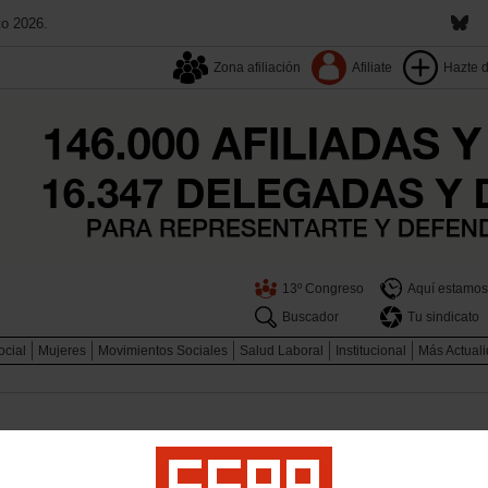
to 2026.
Zona afiliación
Afiliate
Hazte 
13º Congreso
Aquí estamos
Buscador
Tu sindicato
ocial
Mujeres
Movimientos Sociales
Salud Laboral
Institucional
Más Actual
el Gobierno de Ayuso cerrará este
alarias pese a tener más de 106.00