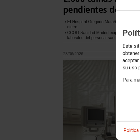
pendientes de una 
El Hospital Gregorio Marañón será el q
cierre.
Polí
CCOO Sanidad Madrid exige al Ejecutivo 
laborales del personal sanitario.
Este sit
obtener
23/06/2026.
aceptar 
su uso 
Para má
Política