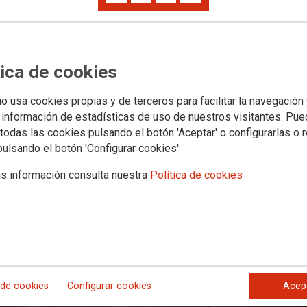
cirugía
ue más camas clausure, mientras que los de Guadarrama, Cantoblanco y Móst
tica de cookies
regional que mantenga la actividad hospitalaria a pleno rendimiento, refuerce
io usa cookies propias y de terceros para facilitar la navegación
 información de estadísticas de uso de nuestros visitantes. Pu
todas las cookies pulsando el botón 'Aceptar' o configurarlas o 
pulsando el botón 'Configurar cookies'
s información consulta nuestra
Política de cookies
 de cookies
Configurar cookies
Acep