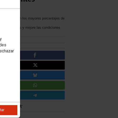
oles registran los mayores porcentajes de
 las plantillas y mejore las condiciones
 y
edes
rechazar
tar