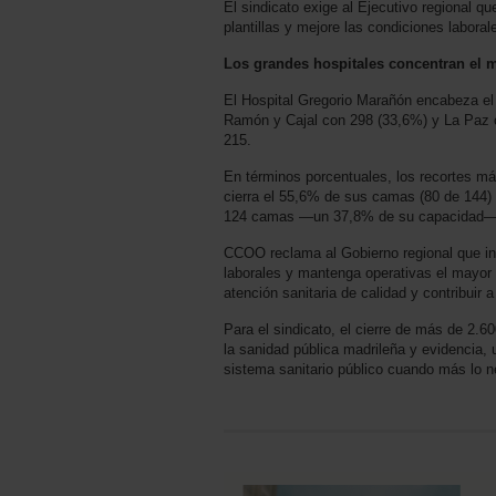
El sindicato exige al Ejecutivo regional qu
plantillas y mejore las condiciones laboral
Los grandes hospitales concentran el 
El Hospital Gregorio Marañón encabeza el
Ramón y Cajal con 298 (33,6%) y La Paz c
215.
En términos porcentuales, los recortes m
cierra el 55,6% de sus camas (80 de 144) 
124 camas —un 37,8% de su capacidad—, 
CCOO reclama al Gobierno regional que in
laborales y mantenga operativas el mayor 
atención sanitaria de calidad y contribuir a
Para el sindicato, el cierre de más de 2.6
la sanidad pública madrileña y evidencia, u
sistema sanitario público cuando más lo n