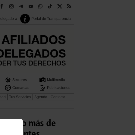
delegado-a
Portal de Transparencia
Sectores
Multimedia
Comarcas
Publicaciones
idad
Tus Servicios
Agenda
Contacta
 verano más de
0 pacientes