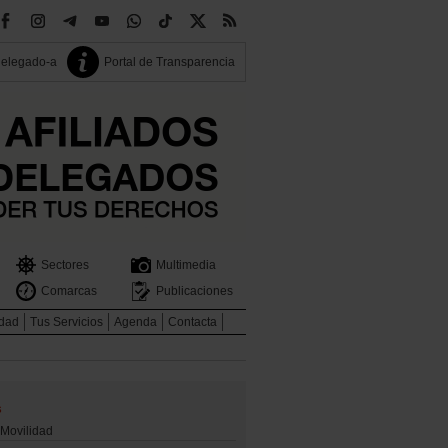
delegado-a
Portal de Transparencia
Sectores
Multimedia
Comarcas
Publicaciones
idad
Tus Servicios
Agenda
Contacta
s
ovilidad