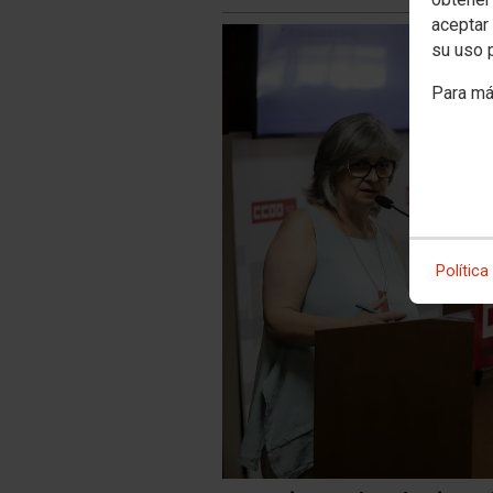
aceptar 
su uso 
Para má
Política