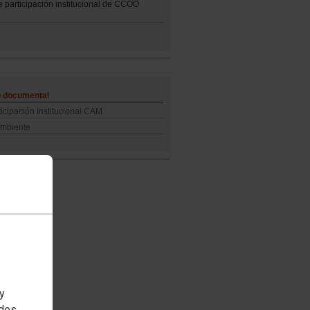
 participación institucional de CCOO
o documental
icipación Institucional CAM
mbiente
 y
edes