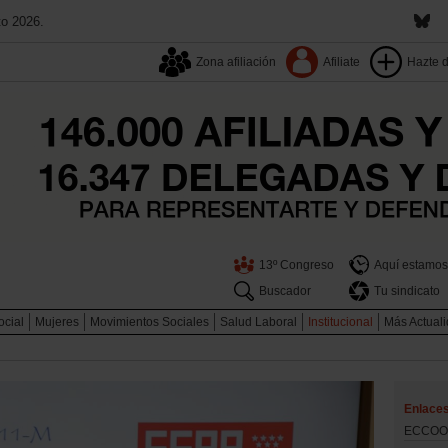
to 2026.
Zona afiliación
Afiliate
Hazte 
13º Congreso
Aquí estamos
Buscador
Tu sindicato
ocial
Mujeres
Movimientos Sociales
Salud Laboral
Institucional
Más Actual
Enlace
ECCOOM