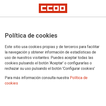
PUBLICACIONES
Política de cookies
Comisiones Obreras Madrid
Informes y acuerdos
Este sitio usa cookies propias y de terceros para facilitar
Madrid Sindical
la navegación y obtener información de estadísticas de
Madrid Sindical La Revista
uso de nuestros visitantes. Puedes aceptar todas las
ECCOO.Movilidad
cookies pulsando el botón 'Aceptar' o configurarlas o
Informes del Consejo Regional
rechazar su uso pulsando el botón 'Configurar cookies'
Libros
Guías, estudios y folletos
Para más información consulta nuestra
Política de
Inform@
cookies
Inform@ de Servicios
Documentos secciones
Acción Sindical
Políticas sindicales en la empresa