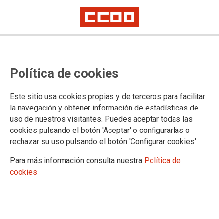
PUBLICACIONES
Política de cookies
Comisiones Obreras Madrid
Informes y acuerdos
Este sitio usa cookies propias y de terceros para facilitar
Madrid Sindical
la navegación y obtener información de estadísticas de
Madrid Sindical La Revista
uso de nuestros visitantes. Puedes aceptar todas las
ECCOO.Movilidad
cookies pulsando el botón 'Aceptar' o configurarlas o
Informes del Consejo Regional
rechazar su uso pulsando el botón 'Configurar cookies'
Libros
Guías, estudios y folletos
Para más información consulta nuestra
Política de
Inform@
cookies
Inform@ de Servicios
Documentos secciones
Acción Sindical
Políticas sindicales en la empresa