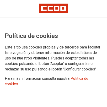
Política de cookies
Este sitio usa cookies propias y de terceros para facilitar
la navegación y obtener información de estadísticas de
uso de nuestros visitantes. Puedes aceptar todas las
cookies pulsando el botón 'Aceptar' o configurarlas o
rechazar su uso pulsando el botón 'Configurar cookies'
Para más información consulta nuestra
Política de
cookies
CCOO de Madrid exige que la movilidad con origen-
destino laboral sea reconocida como un derecho en
la Ley de Movilidad Sostenible.
El sindicato pide un refuerzo urgente del transporte público, abonos