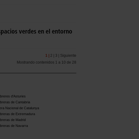
spacios verdes en el entorno
1 |
2 |
3 |
Siguiente
Mostrando contenidos 1 a 10 de 28
reres d'Asturies
breras de Cantabria
ra Nacional de Catalunya
breras de Extremadura
breras de Madrid
breras de Navarra