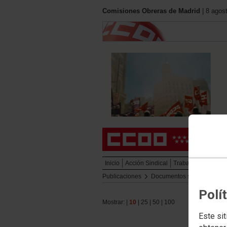
Comisiones Obreras de Madrid
| 8 agos
Inicio
Acción Sindical
Trabajo
Política S
Publicaciones
Documentos secciones
Polí
Mostrar: |
10
|
25
|
50
|
100
Este sit