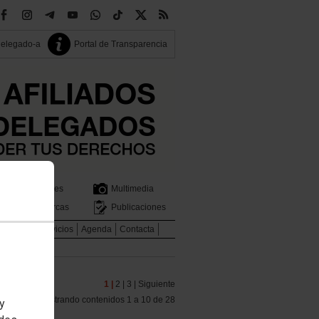
delegado-a
Portal de Transparencia
Sectores
Multimedia
Comarcas
Publicaciones
idad
Tus Servicios
Agenda
Contacta
1 |
2 |
3 |
Siguiente
Mostrando contenidos 1 a 10 de 28
 y