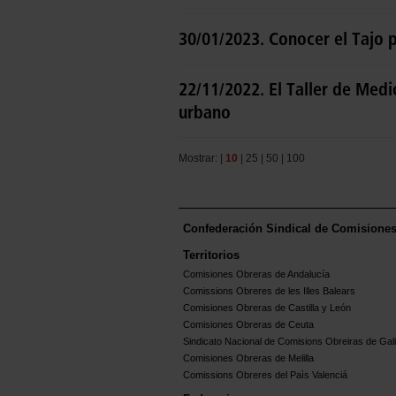
30/01/2023. Conocer el Tajo 
22/11/2022. El Taller de Med
urbano
Mostrar: |
10
|
25
|
50
|
100
Confederación Sindical de Comisione
Territorios
Comisiones Obreras de Andalucía
Comissions Obreres de les Illes Balears
Comisiones Obreras de Castilla y León
Comisiones Obreras de Ceuta
Sindicato Nacional de Comisions Obreiras de Gali
Comisiones Obreras de Melilla
Comissions Obreres del Paìs Valenciá