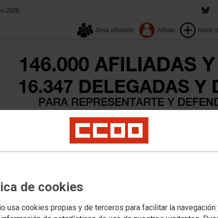
to 2026.
Zona afiliación
Afiliate
Hazte 
13º Congreso
Aquí estamos
Buscador
Tu sindicato
ocial
Mujeres
Movimientos Sociales
Salud Laboral
Institucional
Más Actual
Institucional
tica de cookies
io usa cookies propias y de terceros para facilitar la navegación