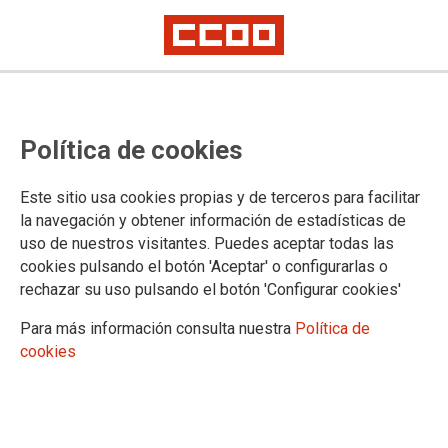
La plantilla de la Administración
Política de cookies
General del Estado protestará
frente a Función Pública
Este sitio usa cookies propias y de terceros para facilitar
la navegación y obtener información de estadísticas de
uso de nuestros visitantes. Puedes aceptar todas las
Mañana jueves, 3 de diciembre, a las 13,30 horas, CCOO y
cookies pulsando el botón 'Aceptar' o configurarlas o
UGT dan un nuevo paso dirigido a evitar el desmoronamiento
rechazar su uso pulsando el botón 'Configurar cookies'
de los servicios a la ciudadanía que debe garantizar esta
Administración y convocan una concentración frente a las
Para más información consulta nuestra
Política de
dependencias del Ministerio de Hacienda y Administraciones
cookies
Públicas donde se encuentra Función Pública. Las
principales reivindicaciones de esta concentración son la
recuperación de la negociación colectiva, del empleo público
frente a la privatización, así como de los derechos robados a
las empleadas y empleados públicos de la Administración