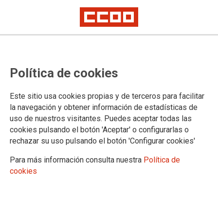
Paros en el Ministerio de Defensa
Política de cookies
Comisiones Obreras convocó paros ayer 12 de enero en el
Este sitio usa cookies propias y de terceros para facilitar
Ministerio de Defensa.
la navegación y obtener información de estadísticas de
12/01/2016.
uso de nuestros visitantes. Puedes aceptar todas las
TEMAS
cookies pulsando el botón 'Aceptar' o configurarlas o
CONFLICTOS LABORALES
NEGOCIACION COLECTIVA
rechazar su uso pulsando el botón 'Configurar cookies'
Para más información consulta nuestra
Política de
cookies