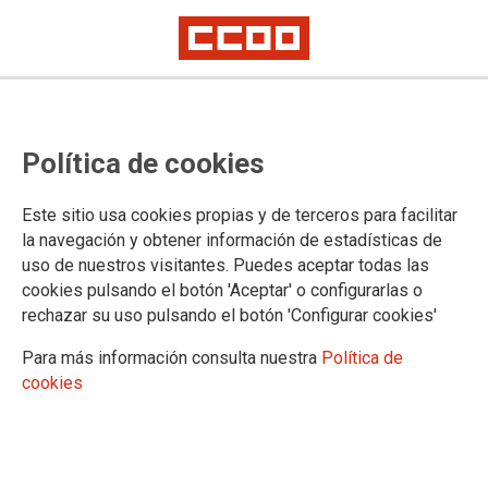
CCOO de Madrid exige a Sánchez
Política de cookies
Mato que se retracte
públicamente
Este sitio usa cookies propias y de terceros para facilitar
la navegación y obtener información de estadísticas de
uso de nuestros visitantes. Puedes aceptar todas las
El sindicato ha solicitado una reunión urgente al concejal
cookies pulsando el botón 'Aceptar' o configurarlas o
para aclararle su postura inequívoca en favor de la
rechazar su uso pulsando el botón 'Configurar cookies'
remunicipalización de servicios siempre y cuando se
respeten las condiciones laborales y el empleo
Para más información consulta nuestra
Política de
cookies
27/01/2016.
TEMAS
SERVICIOS PUBLICOS