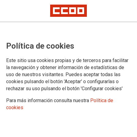
Streaming acto homeanje a los 8
Política de cookies
de Airbus (parte 2)
Este sitio usa cookies propias y de terceros para facilitar
la navegación y obtener información de estadísticas de
24/02/2016.
uso de nuestros visitantes. Puedes aceptar todas las
TEMAS
cookies pulsando el botón 'Aceptar' o configurarlas o
HUELGA NO ES DELITO
JUICIO A LOS OCHO DE AIRBUS
rechazar su uso pulsando el botón 'Configurar cookies'
Para más información consulta nuestra
Política de
cookies
PlaybackManifestLoadError
A network error (status 0) occurred while loading manifest