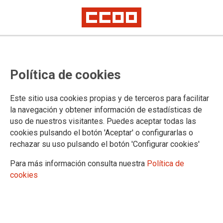
Contra la LOMCE y las reformas
Política de cookies
educativas
Este sitio usa cookies propias y de terceros para facilitar
CCOO se concentró ayer frente al Congreso de los Diputados
la navegación y obtener información de estadísticas de
para exigir que se cumplan los compromisos asumidos por la
uso de nuestros visitantes. Puedes aceptar todas las
gran mayoría de grupos parlamentarios durante el periodo
cookies pulsando el botón 'Aceptar' o configurarlas o
preelectoral y electoral.
rechazar su uso pulsando el botón 'Configurar cookies'
01/03/2016.
Para más información consulta nuestra
Política de
TEMAS
cookies
ENSEÑANZA