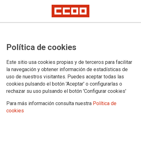
La paralización de la LOMCE es un
Política de cookies
paso necesario pero insuficiente
CCOO celebra la aprobación del Congreso como el primer paso para su
Este sitio usa cookies propias y de terceros para facilitar
derogación
la navegación y obtener información de estadísticas de
uso de nuestros visitantes. Puedes aceptar todas las
La Federación de Enseñanza de CCOO valora como un paso
cookies pulsando el botón 'Aceptar' o configurarlas o
estratégico muy relevante el hecho de que no lleguen a
rechazar su uso pulsando el botón 'Configurar cookies'
aplicarse las reválidas. Ahora es necesario que el Gobierno
acate la decisión del Parlamento y paralice la aplicación de
Para más información consulta nuestra
Política de
los programas en los cursos pares, entierre las reválidas y
cookies
rectifique la prueba de 6º de primaria.
06/04/2016.
TEMAS
ENSEÑANZA