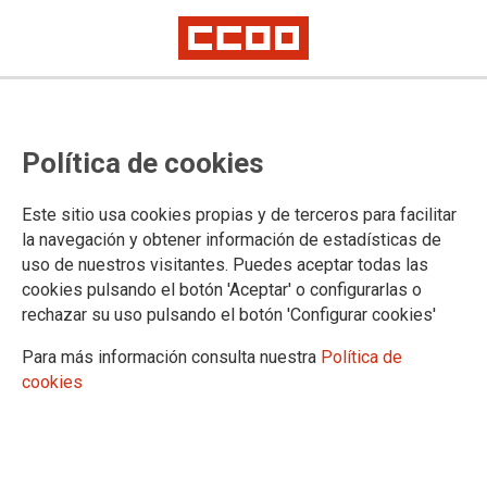
Paros en la restauración de los
Política de cookies
ministerios de Economía y
Defensa
Este sitio usa cookies propias y de terceros para facilitar
la navegación y obtener información de estadísticas de
Este viernes, 8 de abril, de 13 a 16 horas, en protesta por el impago de
uso de nuestros visitantes. Puedes aceptar todas las
los salarios a las plantillas por parte de Global Food
cookies pulsando el botón 'Aceptar' o configurarlas o
CCOO ha convocado paros para mañana viernes, 8 de abril,
rechazar su uso pulsando el botón 'Configurar cookies'
de 13 a 16 horas, en protesta por el impago de sus salarios al
personal de restauración colectiva del Ministerio de
Para más información consulta nuestra
Política de
Economía, Hacienda e Industria (Paseo de la Castellana,
cookies
162), en el Ministerio de Defensa (Centro de Investigaciones
y Desarrollo de la Armada, Arturo Soria, 289), en la Base
Aérea de Torrejón de Ardoz (campo de golf, carretera de
Zaragoza, S/N) en el Complejo Castellana 233 y en la