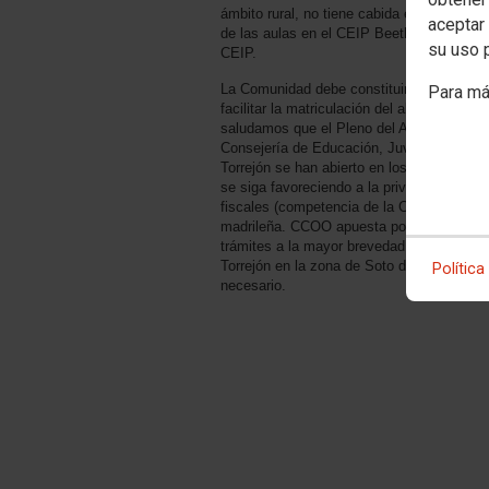
ámbito rural, no tiene cabida en una ciuda
aceptar 
de las aulas en el CEIP Beethoven y abrir
su uso 
CEIP.
La Comunidad debe constituir -al menos, j
Para má
facilitar la matriculación del alumnado 
saludamos que el Pleno del Ayuntamiento d
Consejería de Educación, Juventud y Depo
Torrejón se han abierto en los últimos añ
se siga favoreciendo a la privado-concert
fiscales (competencia de la Comunidad), m
madrileña. CCOO apuesta por una Educación
trámites a la mayor brevedad posible por 
Torrejón en la zona de Soto del Henares,
Política
necesario.