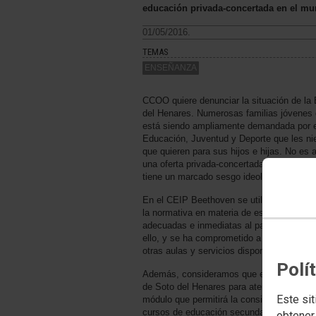
educación privada-concertada en el muni
01/05/2016.
TEMAS
ENSEÑANZA
CCOO quiere denunciar la situación de la 
del Henares. Numerosas familias jóvenes co
está siendo ampliamente demandada por el
Educación, Juventud y Deporte que les nie
que quieren para sus hijos e hijas. No es 
una oferta privada-concertada cuando los
tiene un marcado sesgo ideológico, relig
En el CEIP Beethoven se utilizan aulas de 
la normativa en materia de espacio por ca
adecuadas e inmediatas al patio de los ni
ello, y se ha comprometido a realizar ob
otras aulas y servicios disponibles en el c
Polí
Además, consideramos que es absolutament
de Soto del Henares para atender a la de
Este sit
módulo que permitirá la consideración de
cursos de educación secundaria. Este mod
obtener