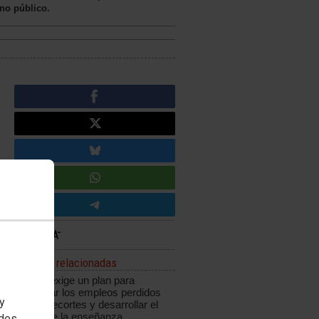
uno público.
Noticias relacionadas
CCOO exige un plan para
recuperar los empleos perdidos
 y
por los recortes y desarrollar el
sector de la enseñanza
edes