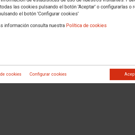
d como Torrejón. El nuevo módulo podrá utilizarse para aliviar la masificación
todas las cookies pulsando el botón 'Aceptar' o configurarlas o 
 nuevas líneas, pero el colegio debe recuperar cuanto antes su carácter de
pulsando el botón 'Configurar cookies'
urídicamente- el IES antes de dar comienzo el próximo curso escolar, para
s información consulta nuestra
Política de cookies
y para su inmediata puesta en marcha cuando esté construido. Desde CCOO,
e Torrejón del día 30 de marzo aprobara por unanimidad solicitar a la
rte la construcción del nuevo instituto. Aprovechamos para denunciar que en
os 4 nuevos colegios, siendo tan solo uno de ellos público. Denunciamos que
ada con cesión de suelo público (competencia municipal) y desgravaciones
ientras se mantienen los recortes y se perjudica la educación pública
 100% pública, gratuita y de alta calidad. Exigimos que se inicien los
parte de la DAT Este para que el próximo curso se construya un nuevo IES e
 como viene pidiendo el municipio y como hemos demostrado que es
 de cookies
Configurar cookies
Acep