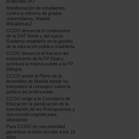
el decreto 3+2
Manifestación de estudiantes
contra la reforma de grados
universitarios, Madrid
#Noal3mas2
CCOO denuncia el continuismo
de la DAT Norte y del nuevo
Gobierno madrileño en la gestión
de la educación pública madrileña
CCOO denuncia el fracaso del
experimento de la FP Dual y
aventura la misma suerte a la FP
Bilingüe
CCCO asiste al Pleno de la
Asamblea de Madrid donde se
interpelará al consejero sobre la
política del profesorado
CCOO exige a la Consejería de
Educación la paralización de la
tramitación de los Presupuestos y
una reunión urgente para
abordarlos
Para CCOO es una prioridad
garantizar el éxito escolar a los 16
años