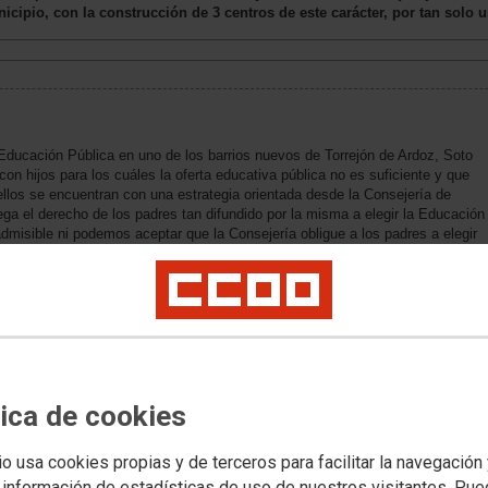
cipio, con la construcción de 3 centros de este carácter, por tan solo 
Educación Pública en uno de los barrios nuevos de Torrejón de Ardoz, Soto
n hijos para los cuáles la oferta educativa pública no es suficiente y que
los se encuentran con una estrategia orientada desde la Consejería de
ga el derecho de los padres tan difundido por la misma a elegir la Educación
admisible ni podemos aceptar que la Consejería obligue a los padres a elegir
 padres lo que demandan es pública, y más cuando esa oferta generalmente
ioso y además les supone un mayor coste económico a las familias.
Primaria para albergar la etapa de infantil en la primera planta, incumpliendo
da niño en una unidad educativa y no disponiendo, por tanto, de salidas
ños y niñas de estas edades. El Ayuntamiento de Torrejón es consciente de
ras de mejora, pero desde CCOO entendemos que no puede ir en detrimento de
entro.
tica de cookies
e imprescindible la construcción de un nuevo instituto público en la zona
manda real de los vecinos de la zona. La Comunidad está construyendo el
io usa cookies propias y de terceros para facilitar la navegación
 Colegio Público Beethoven como un CEIPSO, incorporando los primeros
elo de centro, de carácter excepcional y pensado especialmente para el
 información de estadísticas de uso de nuestros visitantes. Pu