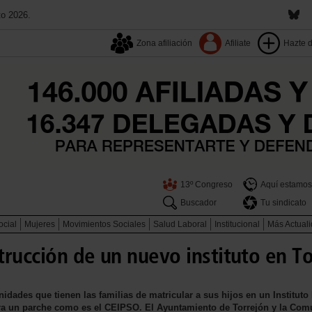
to 2026.
Zona afiliación
Afiliate
Hazte 
13º Congreso
Aquí estamos
Buscador
Tu sindicato
ocial
Mujeres
Movimientos Sociales
Salud Laboral
Institucional
Más Actual
rucción de un nuevo instituto en T
nidades que tienen las familias de matricular a sus hijos en un Institut
ra un parche como es el CEIPSO. El Ayuntamiento de Torrejón y la Comu