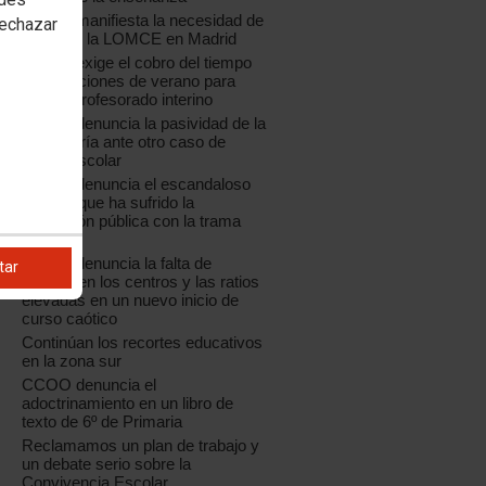
CCOO manifiesta la necesidad de
rechazar
paralizar la LOMCE en Madrid
CCOO exige el cobro del tiempo
de vacaciones de verano para
todo el profesorado interino
CCOO denuncia la pasividad de la
Consejería ante otro caso de
acoso escolar
CCOO denuncia el escandaloso
saqueo que ha sufrido la
educación pública con la trama
Púnica
n
CCOO denuncia la falta de
tar
plantilla en los centros y las ratios
elevadas en un nuevo inicio de
curso caótico
Continúan los recortes educativos
en la zona sur
CCOO denuncia el
adoctrinamiento en un libro de
texto de 6º de Primaria
Reclamamos un plan de trabajo y
un debate serio sobre la
Convivencia Escolar