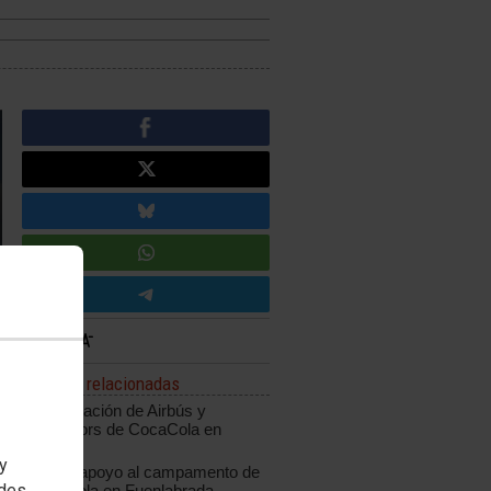
Noticias relacionadas
Manifestación de Airbús y
trabajadors de CocaCola en
Madrid
 y
Masivo apoyo al campamento de
edes
Coca-Cola en Fuenlabrada