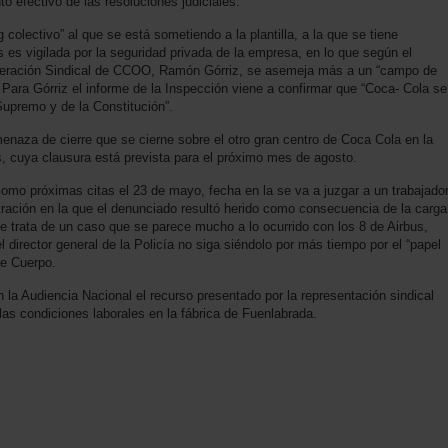
 efectivo de las resoluciones judiciales.
olectivo” al que se está sometiendo a la plantilla, a la que se tiene
 es vigilada por la seguridad privada de la empresa, en lo que según el
federación Sindical de CCOO, Ramón Górriz, se asemeja más a un “campo de
 Para Górriz el informe de la Inspección viene a confirmar que “Coca- Cola se
 Supremo y de la Constitución”.
za de cierre que se cierne sobre el otro gran centro de Coca Cola en la
 cuya clausura está prevista para el próximo mes de agosto.
 como próximas citas el 23 de mayo, fecha en la se va a juzgar a un trabajado
tración en la que el denunciado resultó herido como consecuencia de la carga
se trata de un caso que se parece mucho a lo ocurrido con los 8 de Airbus,
l director general de la Policía no siga siéndolo por más tiempo por el “papel
te Cuerpo.
 la Audiencia Nacional el recurso presentado por la representación sindical
las condiciones laborales en la fábrica de Fuenlabrada.