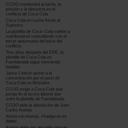
CCOO mantendrá la lucha, la
presión y la denuncia en el
conflicto de Coca-Cola
Coca-Cola en Lucha frente al
Supremo
La plantilla de Coca- Cola vuelve a
manifestarse coincidiendo con el
tercer aniversario del inicio del
conflicto
Tres años después del ERE, la
plantilla de Coca Cola en
Fuenlabrada sigue venciendo
batallas
Jaime Cedrún asiste a la
concentración por el juicio de
Coca-Cola en Móstoles
CCOO exige a Coca-Cola que
ponga fin al acoso laboral que
sufre la plantilla de Fuenlabrada
CCOO pide la absolución de Juan
Carlos Asenjo
Ahora con Asenjo, ¡Huelga no es
delito!
Asenjo debe ser absuelto porque