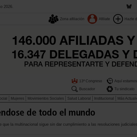
to 2026.
Zona afiliación
Afiliate
Hazte 
13º Congreso
Aquí estamos
Buscador
Tu sindicato
ocial
Mujeres
Movimientos Sociales
Salud Laboral
Institucional
Más Actual
iéndose de todo el mundo
 que la multinacional sigue sin dar cumplimiento a las resoluciones judiciales