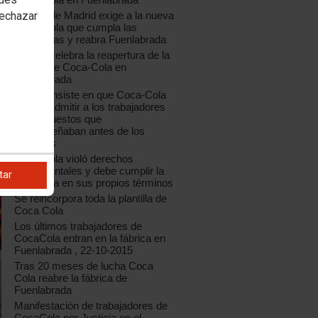
rechazar
CCOO de Madrid exige a la nueva
Coca-Cola que cumpla las
sentencias y reabra Fuenlabrada
CCOO celebra la reapertura de la
fábrica de Coca-Cola en
Fuenlabrada
CCOO insiste en que Coca-Cola
debe readmitir a los trabajadores
en los puestos que
desempeñaban antes de los
despidos
Coca Cola violó derechos
fundamentales y debe cumplir la
tar
sentencia en sus propios términos
Se reincorpora toda la plantilla de
Coca Cola
Los últimos trabajadores de
CocaCola entran en la fábrica en
Fuenlabrada , 22-10-2015
Tras 20 meses de lucha Coca
Cola reabre la fábrica de
Fuenlabrada
Manifestación de trabajadores de
CocaCola por Justicia en el