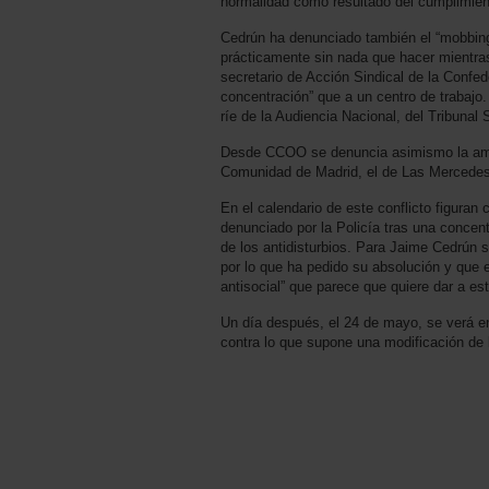
normalidad como resultado del cumplimiento
Cedrún ha denunciado también el “mobbing c
prácticamente sin nada que hacer mientras
secretario de Acción Sindical de la Con
concentración” que a un centro de trabajo.
ríe de la Audiencia Nacional, del Tribunal
Desde CCOO se denuncia asimismo la amena
Comunidad de Madrid, el de Las Mercedes,
En el calendario de este conflicto figuran
denunciado por la Policía tras una concen
de los antidisturbios. Para Jaime Cedrún 
por lo que ha pedido su absolución y que e
antisocial” que parece que quiere dar a es
Un día después, el 24 de mayo, se verá en
contra lo que supone una modificación de 