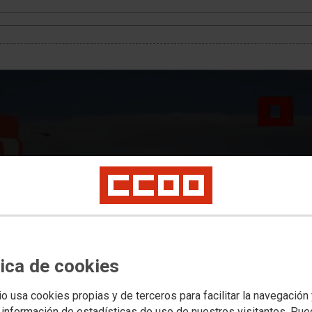
nifestLoadError
rror (status 0) occurred while loading manifest
tica de cookies
io usa cookies propias y de terceros para facilitar la navegación
 información de estadísticas de uso de nuestros visitantes. Pu