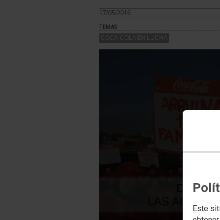
17/05/2016.
TEMAS
COCA-COLA EN LUCHA
PlaybackMa
A network e
Polí
Este sit
obtener