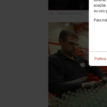
aceptar 
su uso 
URL
|
C�digo para insertar
Para má
Política