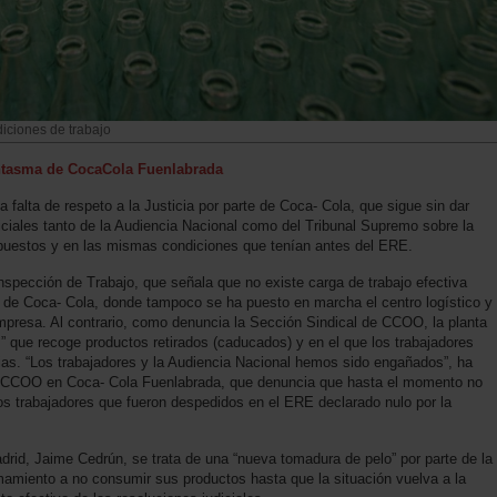
iciones de trabajo
fantasma de CocaCola Fuenlabrada
falta de respeto a la Justicia por parte de Coca- Cola, que sigue sin dar
iciales tanto de la Audiencia Nacional como del Tribunal Supremo sobre la
 puestos y en las mismas condiciones que tenían antes del ERE.
Inspección de Trabajo, que señala que no existe carga de trabajo efectiva
ica de Coca- Cola, donde tampoco se ha puesto en marcha el centro logístico y
mpresa. Al contrario, como denuncia la Sección Sindical de CCOO, la planta
” que recoge productos retirados (caducados) y en el que los trabajadores
rias. “Los trabajadores y la Audiencia Nacional hemos sido engañados”, ha
e CCOO en Coca- Cola Fuenlabrada, que denuncia que hasta el momento no
los trabajadores que fueron despedidos en el ERE declarado nulo por la
rid, Jaime Cedrún, se trata de una “nueva tomadura de pelo” por parte de la
amamiento a no consumir sus productos hasta que la situación vuelva a la