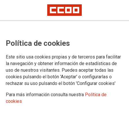
CCOO exige la creación de un
Política de cookies
nuevo instituto en Arganzuela
Este sitio usa cookies propias y de terceros para facilitar
Desde hace varios años, CCOO ha solicitado la construcción
la navegación y obtener información de estadísticas de
de un nuevo instituto en Arganzuela. Los datos de
uso de nuestros visitantes. Puedes aceptar todas las
escolarización en los centros públicos del distrito arrojan
cookies pulsando el botón 'Aceptar' o configurarlas o
datos contundentes. Un alto porcentaje de las familias opta
rechazar su uso pulsando el botón 'Configurar cookies'
por la Escuela Pública. CCOO sigue considerando que la
apertura de un nuevo instituto en este distrito es
Para más información consulta nuestra
Política de
imprescindible.
cookies
25/05/2016.
TEMAS
ENSEÑANZA