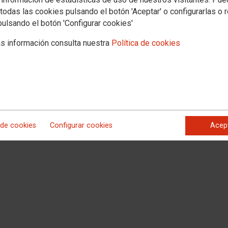
haber incidido JCDecaux en Cemusa utilizando su poder de dirección como
todas las cookies pulsando el botón 'Aceptar' o configurarlas o 
onstante en el período de consultas.
pulsando el botón 'Configurar cookies'
receptiva, así como de otra información solicitada por CCOO, relevante a los
l en búsqueda de alternativas que palíen los efectos del despido colectivo.
s información consulta nuestra
Política de cookies
ectivo, eludiendo los efectos de la sucesión de empresa y/o la subrogación.
ndo en los supuestos contemplados para jubilación indemnizada, no accedan
oporcionalidad de la medida.
de la necesidad del mantenimiento de los puestos de trabajo y el derecho
 de cookies
Configurar cookies
Acep
s, como corrobora la propia actuación de la empresa.