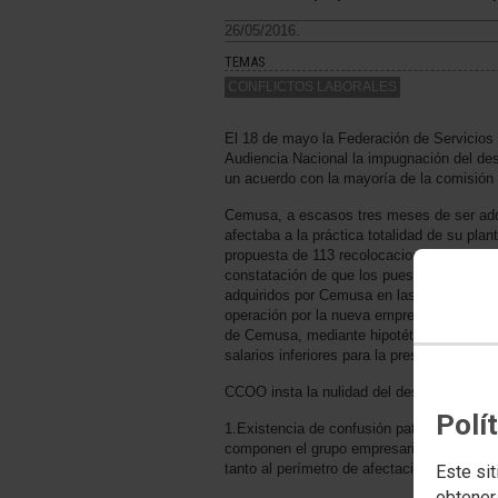
26/05/2016.
TEMAS
CONFLICTOS LABORALES
El 18 de mayo la Federación de Servicios 
Audiencia Nacional la impugnación del des
un acuerdo con la mayoría de la comisión
Cemusa, a escasos tres meses de ser adq
afectaba a la práctica totalidad de su plan
propuesta de 113 recolocaciones en otra
constatación de que los puestos de traba
adquiridos por Cemusa en las licitaciones 
operación por la nueva empresaria real, JC
de Cemusa, mediante hipotéticas adscripc
salarios inferiores para la prestación de id
CCOO insta la nulidad del despido colectiv
Polí
1.Existencia de confusión patrimonial y de
componen el grupo empresarial JCDecaux 
tanto al perímetro de afectación de los de
Este sit
obtener