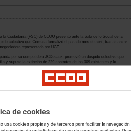
a la Ciudadanía (FSC) de CCOO presentó ante la Sala de lo Social de la
pido colectivo que Cemusa formalizó el pasado mes de abril, tras alcanzar
 negociadora representada por UGT.
uirida por su competidora JCDecaux, promovió un despido colectivo que
tilla y supuso la extinción de 229 contratos de los 309 existentes y la
s empresas del Grupo JCDecaux, lo que CCOO siempre entendió como la
jo continúan siendo imprescindibles para dar cumplimiento a los compromisos
de que es adjudicataria. “Por tanto, el único objetivo buscado con esta
Decaux, es rebajar significativamente las condiciones laborales del personal
iones ex novo a puestos de trabajo en otras empresas del grupo, con
énticos servicios y funciones”, afirma el sindicato.
o por los siguientes motivos:
tica de cookies
 plantilla, así como dirección unitaria de las distintas empresas que
España, conformando un grupo también a efectos laborales, lo que afecta
spidos como a la negociación en el período de consultas.
io usa cookies propias y de terceros para facilitar la navegación
 información de estadísticas de uso de nuestros visitantes. Pu