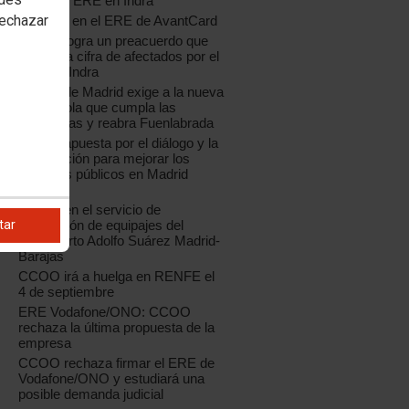
contra el ERE en Indra
rechazar
Acuerdo en el ERE de AvantCard
CCOO logra un preacuerdo que
reduce la cifra de afectados por el
ERE de Indra
CCOO de Madrid exige a la nueva
Coca-Cola que cumpla las
sentencias y reabra Fuenlabrada
CCOO apuesta por el diálogo y la
negociación para mejorar los
servicios públicos en Madrid
capital
Huelga en el servicio de
tar
facturación de equipajes del
Aeropuerto Adolfo Suárez Madrid-
Barajas
CCOO irá a huelga en RENFE el
4 de septiembre
ERE Vodafone/ONO: CCOO
rechaza la última propuesta de la
empresa
CCOO rechaza firmar el ERE de
Vodafone/ONO y estudiará una
posible demanda judicial