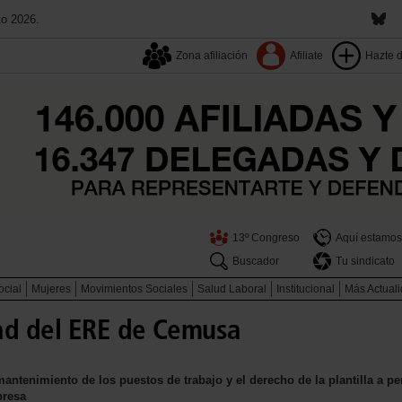
to 2026.
Zona afiliación
Afiliate
Hazte 
13º Congreso
Aquí estamos
Buscador
Tu sindicato
ocial
Mujeres
Movimientos Sociales
Salud Laboral
Institucional
Más Actual
ad del ERE de Cemusa
 mantenimiento de los puestos de trabajo y el derecho de la plantilla a
presa