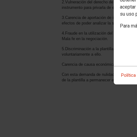
2.Vulneración del derecho de huelga, al 
aceptar 
instrumento para privarla de efectividad c
su uso 
3.Carencia de aportación de información p
efectos de poder analizar la situación rea
Para má
4.Fraude en la utilización del despido col
Mala fe en la negociación.
5.Discriminación a la plantilla que, esta
voluntariamente a ello.
Carencia de causa económica y falta de pr
Con esta demanda de nulidad, CCOO defien
Política
de la plantilla a permanecer en los mismo