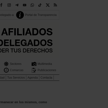
delegado-a
Portal de Transparencia
Sectores
Multimedia
Comarcas
Publicaciones
idad
Tus Servicios
Agenda
Contacta
 permanecer en los mismos, como