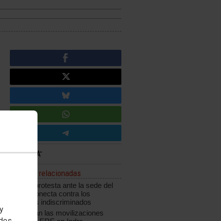
Noticias relacionadas
CCOO protesta ante la sede del
grupo Konecta contra los
despidos indiscriminados
 y
Continúan las movilizaciones
edes