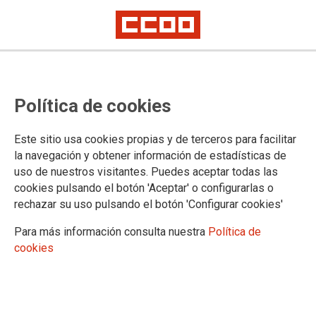
Se intensifican las movilizaciones
Política de cookies
en Assignia
Contrata de conservación y mantenimiento del Ayuntamiento de Arganda
Este sitio usa cookies propias y de terceros para facilitar
del Rey
la navegación y obtener información de estadísticas de
Manifestación 30 de mayo, concentración 1 de junio
uso de nuestros visitantes. Puedes aceptar todas las
cookies pulsando el botón 'Aceptar' o configurarlas o
Ante la falta de respuestas a la situación por la que están
rechazar su uso pulsando el botón 'Configurar cookies'
atravesando la plantilla de ASSIGNIA
INFRAESTRUCTURAS, S.A. que se dedican a la
Para más información consulta nuestra
Política de
conservación y el mantenimiento de las vías públicas de la
cookies
ciudad de Arganda del Rey, en huelga indefinida desde el
pasado día 18 de mayo, loas y los trabajadores han decidió
intensificar sus movilizaciones.
27/05/2016.