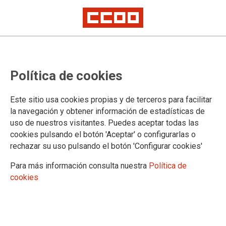
Constituido el Consejo Local de la
Política de cookies
ciudad de Madrid
Entre sus tareas está la elaboración de un plan de empleo para la capital
Este sitio usa cookies propias y de terceros para facilitar
la navegación y obtener información de estadísticas de
El diálogo social en la ciudad de Madrid ha dado un paso
uso de nuestros visitantes. Puedes aceptar todas las
adelante este miércoles con la constitución del Consejo Local
cookies pulsando el botón 'Aceptar' o configurarlas o
para el Empleo, en la que han participado los sindicatos
rechazar su uso pulsando el botón 'Configurar cookies'
CCOO y UGT de Madrid, la patronal madrileña CEIM y el
Ayuntamiento de la capital.
Para más información consulta nuestra
Política de
cookies
08/06/2016.
TEMAS
DIALOGO SOCIAL
PARO