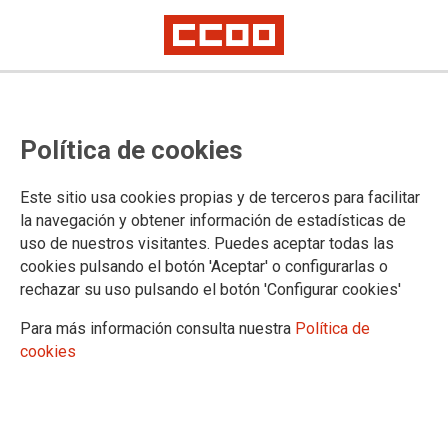
Los Servicios Jurídicos de CCOO,
Política de cookies
herederos de los Abogados de
Atocha
Este sitio usa cookies propias y de terceros para facilitar
la navegación y obtener información de estadísticas de
La Unión madrileña del sindicato celebra sus I Jornadas Jurídicas
uso de nuestros visitantes. Puedes aceptar todas las
cookies pulsando el botón 'Aceptar' o configurarlas o
23/09/2016.
rechazar su uso pulsando el botón 'Configurar cookies'
TEMAS
Para más información consulta nuestra
Política de
TRIBUNALES
cookies