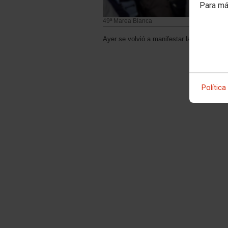
Para má
49ª Marea Blanca
Ayer se volvió a manifestar la Marea Blan
Política