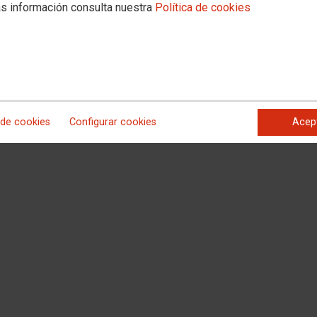
s información consulta nuestra
Política de cookies
ca en defensa de la sanidad pública madrileña, de la que forma parte CCOO.
 de cookies
Configurar cookies
Acep