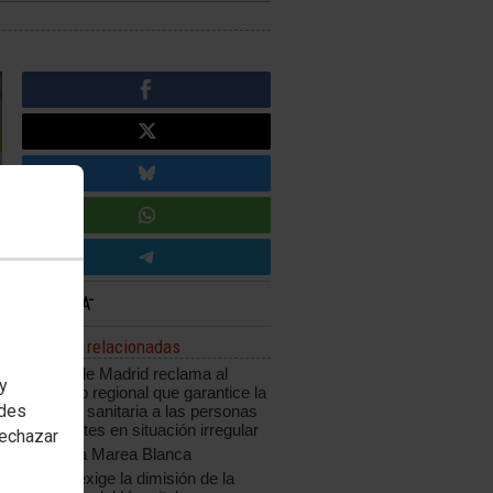
Noticias relacionadas
CCOO de Madrid reclama al
 y
Gobierno regional que garantice la
edes
atención sanitaria a las personas
inmigrantes en situación irregular
rechazar
Vuelve la Marea Blanca
CCOO exige la dimisión de la