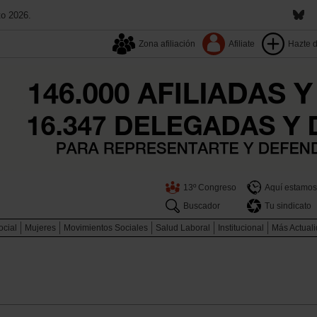
to 2026.
Zona afiliación
Afiliate
Hazte 
13º Congreso
Aquí estamos
Buscador
Tu sindicato
ocial
Mujeres
Movimientos Sociales
Salud Laboral
Institucional
Más Actual