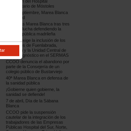
Dirección del Hospital
Universitario de Móstoles
20 de septiembre, Marea Blanca
en Madrid
18O, más Marea Blanca tras tres
años de lucha defendiendo la
sanidad pública madrileña
CCOO exige la inclusión de los
hospitales de Fuenlabrada,
Alcorcón y la Unidad Central de
tar
Radiodiagnóstico en el SERMAS
CCOO denuncia el abandono por
parte de la Consejería de un
colegio público de Bustarviejo
40ª Marea Blanca en defensa de
la sanidad pública
¡Gobierne quien gobierne, la
sanidad se defiende!
7 de abril, Día de la Sábana
Blanca
CCOO pide la suspensión
cautelar de la integración de los
trabajadores de las Empresas
Públicas Hospital del Sur, Norte,