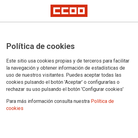
El sector bancario necesita más
Política de cookies
seguridad
Este sitio usa cookies propias y de terceros para facilitar
CCOO de Madrid se ha concentrado, junto con los
la navegación y obtener información de estadísticas de
trabajadores y trabajadoras de La Caixa, para guardar 5
uso de nuestros visitantes. Puedes aceptar todas las
minutos de silencio en solidaridad con los compañeros y
cookies pulsando el botón 'Aceptar' o configurarlas o
compañeras y familiares del director de una sucursal
rechazar su uso pulsando el botón 'Configurar cookies'
asesinado por un cliente ayer en Ciudad Real. El secretario
general de CCOO de Madrid, Jaime Cedrún, ha exigido
Para más información consulta nuestra
Política de
mayores medidas de prevención y seguridad para los
cookies
trabajadores y trabajadoras del sector bancario.
24/11/2016.
TEMAS