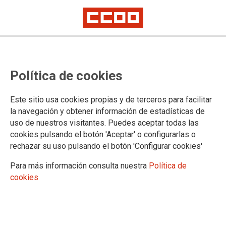
Exigimos a la Comunidad de
Política de cookies
Madrid que cumpla con los
compromisos con la comunidad
Este sitio usa cookies propias y de terceros para facilitar
educativa de Arganda
la navegación y obtener información de estadísticas de
uso de nuestros visitantes. Puedes aceptar todas las
cookies pulsando el botón 'Aceptar' o configurarlas o
El sindicato apoya las movilizaciones de la comunidad
rechazar su uso pulsando el botón 'Configurar cookies'
educativa de Arganda del Rey para reclamar la construcción
de un Instituto público en la localidad. El centro fue un
Para más información consulta nuestra
Política de
compromiso de la Comunidad de Madrid con el Ayuntamiento
cookies
que todavía no ha cumplido.
15/12/2016.
TEMAS