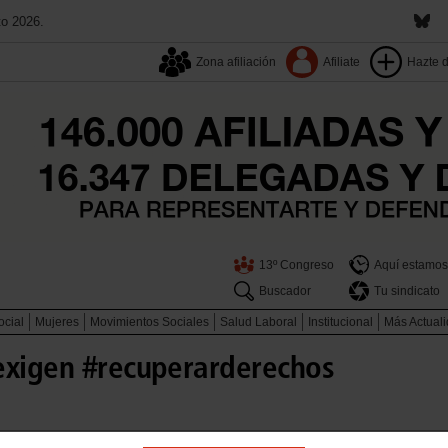
to 2026.
Zona afiliación
Afiliate
Hazte 
13º Congreso
Aquí estamos
Buscador
Tu sindicato
ocial
Mujeres
Movimientos Sociales
Salud Laboral
Institucional
Más Actual
exigen #recuperarderechos