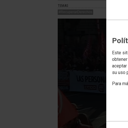
TEMAS
#RecuperarDerechos
Polí
Este sit
obtener
aceptar 
PlaybackMa
su uso 
A network e
Para má