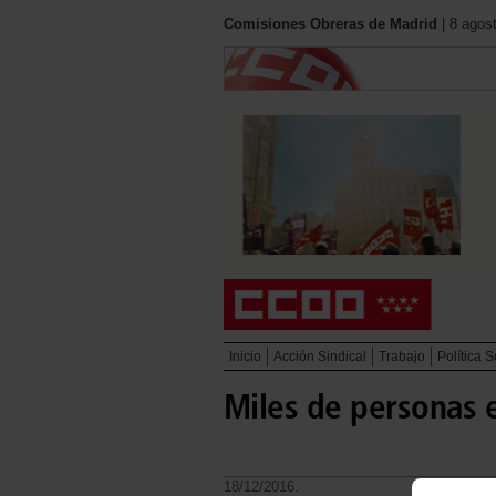
Comisiones Obreras de Madrid
| 8 agos
Inicio
Acción Sindical
Trabajo
Política S
Miles de personas 
18/12/2016.