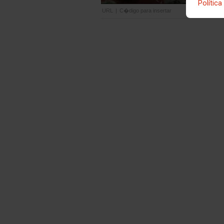
Política
URL
|
C�digo para insertar