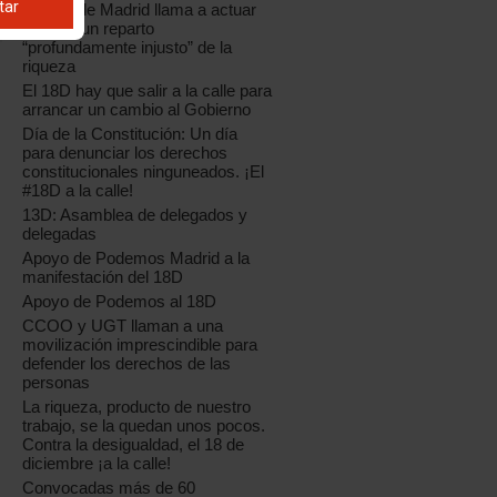
tar
CCOO de Madrid llama a actuar
frente a un reparto
“profundamente injusto” de la
riqueza
El 18D hay que salir a la calle para
arrancar un cambio al Gobierno
Día de la Constitución: Un día
para denunciar los derechos
constitucionales ninguneados. ¡El
#18D a la calle!
13D: Asamblea de delegados y
delegadas
Apoyo de Podemos Madrid a la
manifestación del 18D
Apoyo de Podemos al 18D
CCOO y UGT llaman a una
movilización imprescindible para
defender los derechos de las
personas
La riqueza, producto de nuestro
trabajo, se la quedan unos pocos.
Contra la desigualdad, el 18 de
diciembre ¡a la calle!
Convocadas más de 60