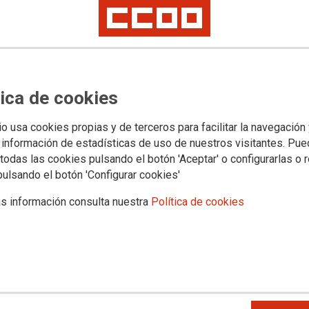
tica de cookies
io usa cookies propias y de terceros para facilitar la navegación
 información de estadísticas de uso de nuestros visitantes. Pu
todas las cookies pulsando el botón 'Aceptar' o configurarlas o 
nifestLoadError
pulsando el botón 'Configurar cookies'
rror (status 0) occurred while loading manifest
s información consulta nuestra
Política de cookies