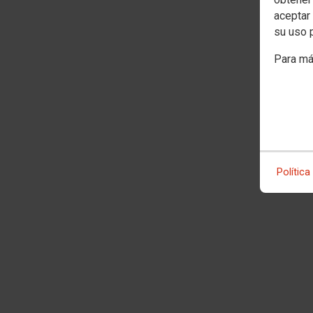
aceptar 
su uso 
Para má
Política