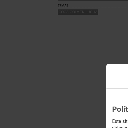
TEMAS
COCA-COLA EN LUCHA
Polí
Este sit
obtener