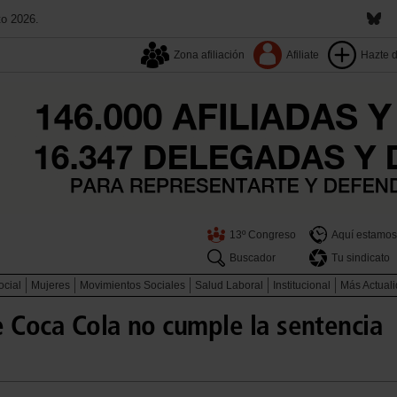
to 2026.
Zona afiliación
Afiliate
Hazte 
13º Congreso
Aquí estamos
Buscador
Tu sindicato
ocial
Mujeres
Movimientos Sociales
Salud Laboral
Institucional
Más Actual
e Coca Cola no cumple la sentencia