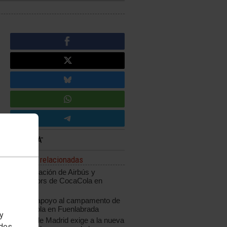
Noticias relacionadas
Manifestación de Airbús y
trabajadors de CocaCola en
Madrid
Masivo apoyo al campamento de
Coca-Cola en Fuenlabrada
 y
CCOO de Madrid exige a la nueva
edes