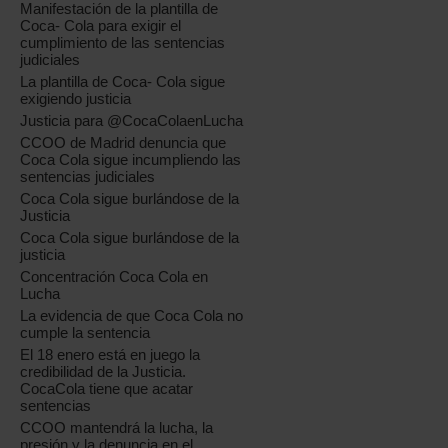
Manifestación de la plantilla de
Coca- Cola para exigir el
cumplimiento de las sentencias
judiciales
La plantilla de Coca- Cola sigue
exigiendo justicia
Justicia para @CocaColaenLucha
CCOO de Madrid denuncia que
Coca Cola sigue incumpliendo las
sentencias judiciales
Coca Cola sigue burlándose de la
Justicia
Coca Cola sigue burlándose de la
justicia
Concentración Coca Cola en
Lucha
La evidencia de que Coca Cola no
cumple la sentencia
El 18 enero está en juego la
credibilidad de la Justicia.
CocaCola tiene que acatar
sentencias
CCOO mantendrá la lucha, la
presión y la denuncia en el