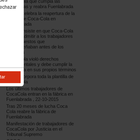
Coca-Cola que cumpla las
sentencias y reabra Fuenlabrada
rechazar
CCOO celebra la reapertura de la
fábrica de Coca-Cola en
Fuenlabrada
CCOO insiste en que Coca-Cola
debe readmitir a los trabajadores
en los puestos que
desempeñaban antes de los
despidos
Coca Cola violó derechos
fundamentales y debe cumplir la
sentencia en sus propios términos
Se reincorpora toda la plantilla de
tar
Coca Cola
Los últimos trabajadores de
CocaCola entran en la fábrica en
Fuenlabrada , 22-10-2015
Tras 20 meses de lucha Coca
Cola reabre la fábrica de
Fuenlabrada
Manifestación de trabajadores de
CocaCola por Justicia en el
Tribunal Supremo