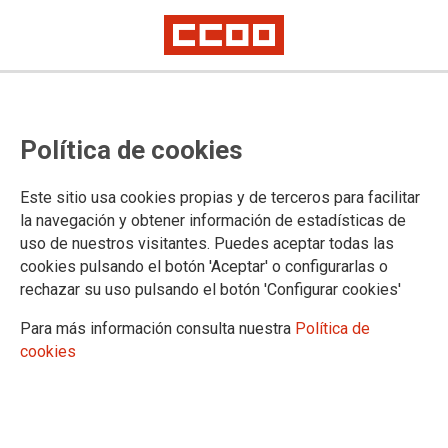
Homenaje 40 Aniversario
Política de cookies
Abogados de Atocha en San
Sebastián de los Reyes
Este sitio usa cookies propias y de terceros para facilitar
la navegación y obtener información de estadísticas de
Sábado 4 de febrero
uso de nuestros visitantes. Puedes aceptar todas las
cookies pulsando el botón 'Aceptar' o configurarlas o
Se cumplen 40 años del atentado que cambió la historia de
rechazar su uso pulsando el botón 'Configurar cookies'
España. El 24 de enero de 1977, un grupo de pistoleros de
extrema derecha irrumpieron en el despacho de abogados
Para más información consulta nuestra
Política de
laboralistas de CCOO y del PCE situado en el número 55 de
cookies
la calle Atocha asesinando a las personas allí presentes.
01/02/2017.
TEMAS
ABOGADOS DE ATOCHA