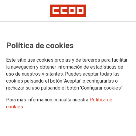
CCOO exige a Coca-Cola que
Política de cookies
ponga fin al acoso laboral que
sufre la plantilla de Fuenlabrada
Este sitio usa cookies propias y de terceros para facilitar
la navegación y obtener información de estadísticas de
uso de nuestros visitantes. Puedes aceptar todas las
Ver vídeo >>
cookies pulsando el botón 'Aceptar' o configurarlas o
08/02/2017.
rechazar su uso pulsando el botón 'Configurar cookies'
TEMAS
Para más información consulta nuestra
Política de
CONFLICTOS LABORALES
COCA-COLA EN LUCHA
cookies