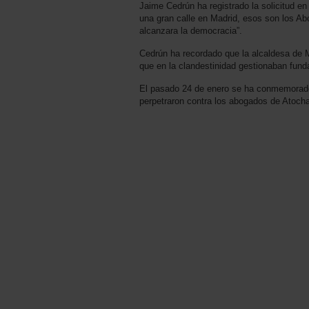
Jaime Cedrún ha registrado la solicitud 
una gran calle en Madrid, esos son los A
alcanzara la democracia”.
Cedrún ha recordado que la alcaldesa de 
que en la clandestinidad gestionaban fu
El pasado 24 de enero se ha conmemorado 
perpetraron contra los abogados de Atocha