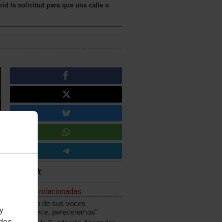
d la solicitud para que una calle o
Noticias relacionadas
“Si el eco de sus voces
 y
desaparece, pereceremos”
edes