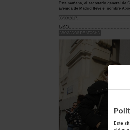
Esta mañana, el secretario general de 
avenida de Madrid lleve el nombre Ab
03/03/2017.
TEMAS
ABOGADOS DE ATOCHA
Polí
Este sit
obtener