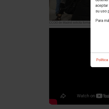
aceptar 
su uso 
Para má
CCOO de Madrid solicita formalmente una ca
Política