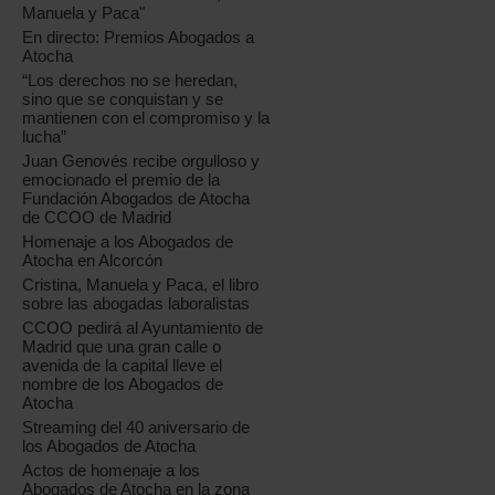
Manuela y Paca"
En directo: Premios Abogados a
Atocha
“Los derechos no se heredan,
sino que se conquistan y se
mantienen con el compromiso y la
lucha”
Juan Genovés recibe orgulloso y
emocionado el premio de la
Fundación Abogados de Atocha
de CCOO de Madrid
Homenaje a los Abogados de
Atocha en Alcorcón
Cristina, Manuela y Paca, el libro
sobre las abogadas laboralistas
CCOO pedirá al Ayuntamiento de
Madrid que una gran calle o
avenida de la capital lleve el
nombre de los Abogados de
Atocha
Streaming del 40 aniversario de
los Abogados de Atocha
Actos de homenaje a los
Abogados de Atocha en la zona