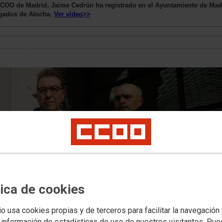
CCOO de Madrid, Jaime Cedrún ha registrado en el Ayuntamiento de Madri
ogados de Atocha.
Ver vídeo>>
tica de cookies
io usa cookies propias y de terceros para facilitar la navegación
 información de estadísticas de uso de nuestros visitantes. Pu