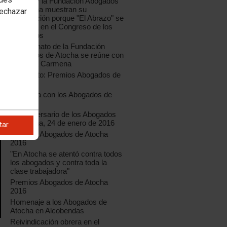
CCOO y la Fundación Abogados
de Atocha muestran su
rechazar
satisfacción porque "El Abrazo" se
exponga en el Congreso de los
Diputados
El Patronato de la Fundación
Abogados de Atocha se reúne con
Manuela Carmena
En directo: Premios Abogados de
Atocha
Carmena con los Abogados de
Atocha
39º aniversario de los Abogados
de Atocha, 24 de enero de 2016
tar
Premios Abogados de Atocha
2016
"En Atocha se atentó contra todos
los abogados y contra toda la
clase trabajadora"
Premios Abogados de Atocha
2016
Homenaje a los Abogados de
Atocha en Alcobendas
Reivindicación obrera en el