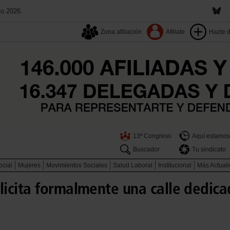
to 2026.
Zona afiliación
Afiliate
Hazte 
13º Congreso
Aquí estamos
Buscador
Tu sindicato
ocial
Mujeres
Movimientos Sociales
Salud Laboral
Institucional
Más Actual
icita formalmente una calle dedic