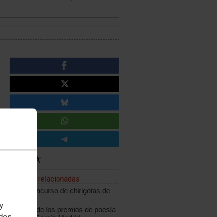
Noticias relacionadas
XXIII Concurso de chirigotas de
carnaval
 y
Entrega de los premios de poesía
edes