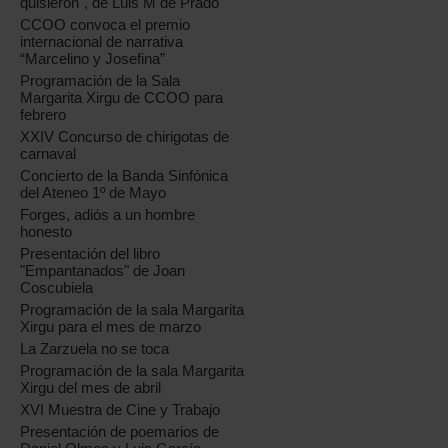
quisieron", de Luis M de Prado
CCOO convoca el premio
internacional de narrativa
“Marcelino y Josefina”
Programación de la Sala
Margarita Xirgu de CCOO para
febrero
XXIV Concurso de chirigotas de
carnaval
Concierto de la Banda Sinfónica
del Ateneo 1º de Mayo
Forges, adiós a un hombre
honesto
Presentación del libro
"Empantanados" de Joan
Coscubiela
Programación de la sala Margarita
Xirgu para el mes de marzo
La Zarzuela no se toca
Programación de la sala Margarita
Xirgu del mes de abril
XVI Muestra de Cine y Trabajo
Presentación de poemarios de