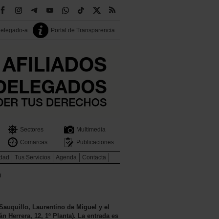
delegado-a
Portal de Transparencia
Sectores
Multimedia
Comarcas
Publicaciones
idad
Tus Servicios
Agenda
Contacta
"
Sauquillo, Laurentino de Miguel y el
n Herrera, 12, 1º Planta). La entrada es