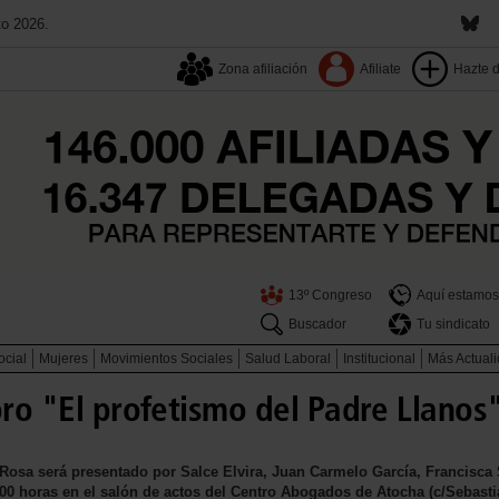
to 2026.
Zona afiliación
Afiliate
Hazte 
13º Congreso
Aquí estamos
Buscador
Tu sindicato
ocial
Mujeres
Movimientos Sociales
Salud Laboral
Institucional
Más Actual
bro "El profetismo del Padre Llanos
 Rosa será presentado por Salce Elvira, Juan Carmelo García, Francisca 
:00 horas en el salón de actos del Centro Abogados de Atocha (c/Sebastiá