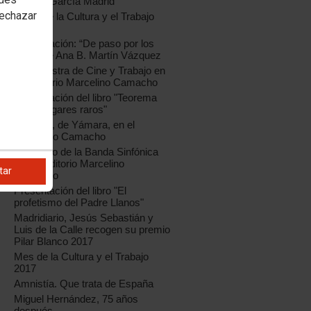
Andrés García Madrid
rechazar
Mayo de la Cultura y el Trabajo
2017
Presentación: “De paso por los
días”, de Ana B. Martín Vázquez
15ª Muestra de Cine y Trabajo en
el Auditorio Marcelino Camacho
Presentación del libro "Teorema
de los lugares raros"
"8 sillas", de Yámara, en el
Marcelino Camacho
Concierto de la Banda Sinfónica
en el Auditorio Marcelino
tar
Camacho
Presentación del libro "El
profetismo del Padre Llanos"
Madridiario, Jesús Sebastián y
Luis de la Calle recogen su premio
Pilar Blanco 2017
Mes de la Cultura y el Trabajo
,
2017
Amnistía. Que trata de España
Miguel Hernández, 75 años
después