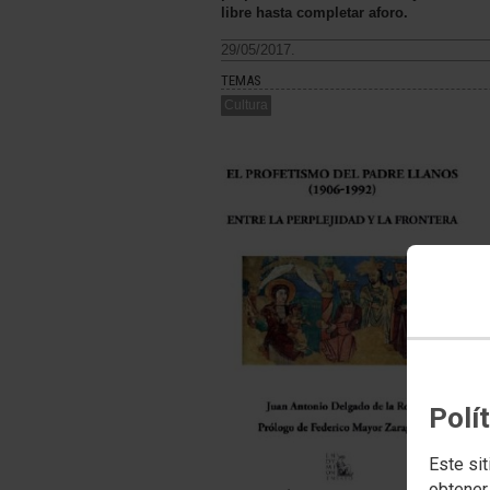
libre hasta completar aforo.
29/05/2017.
TEMAS
Cultura
Polí
Este sit
obtener