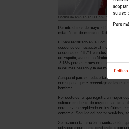
aceptar 
su uso 
Oficina de empleo en la Comunidad de Madr
Para má
Durante el mes de mayo, el 84% de los co
mitad éstos de menos de 6 días.
El paro registrado en la Comunidad de Ma
descenso con respecto al mes anterior de
descenso de 48.711 parados registrados (-
de España, aunque en Madrid la bajada del
-3,13% para este mes de mayo y el 11,06% 
la del mes pasado y la del mes de mayo d
Política
Aunque el paro se reduce tanto entre hom
que supone que el porcentaje de las muje
hombres.
Por sectores, el que registra un mayor d
salieron en el mes de mayo de las listas 
dato se viene repitiendo en los últimos me
comercio. Seguido del sector servicios, s
Se incrementa también la contratación, q
actividad sigue correspondiéndose con un