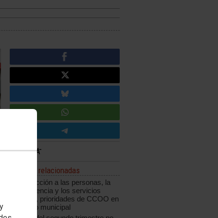
Noticias relacionadas
La protección a las personas, la
transparencia y los servicios
públicos, prioridades de CCOO en
 y
el ámbito municipal
edes
La EPA del segundo trimestre no