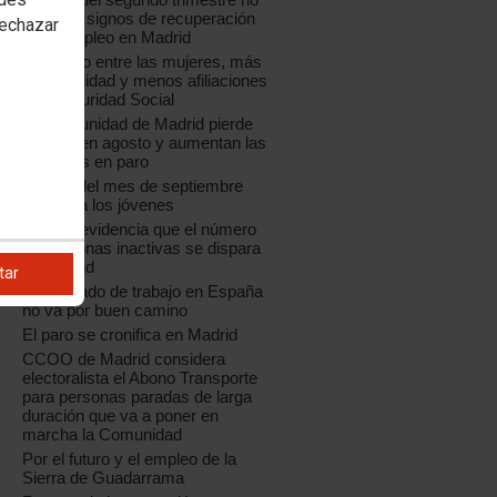
muestra signos de recuperación
rechazar
en el empleo en Madrid
Más paro entre las mujeres, más
temporalidad y menos afiliaciones
a la Seguridad Social
La Comunidad de Madrid pierde
empleo en agosto y aumentan las
personas en paro
El paro del mes de septiembre
castiga a los jóvenes
La EPA evidencia que el número
de personas inactivas se dispara
en Madrid
tar
El mercado de trabajo en España
no va por buen camino
El paro se cronifica en Madrid
CCOO de Madrid considera
electoralista el Abono Transporte
para personas paradas de larga
duración que va a poner en
marcha la Comunidad
Por el futuro y el empleo de la
Sierra de Guadarrama