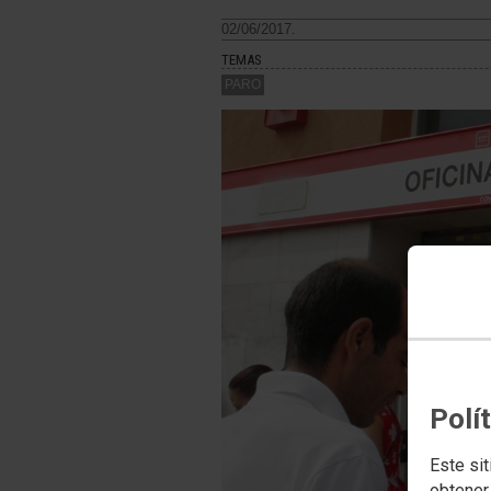
02/06/2017.
TEMAS
PARO
Polí
Este sit
obtener