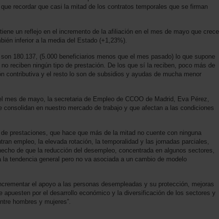
que recordar que casi la mitad de los contratos temporales que se firman
tiene un reflejo en el incremento de la afiliación en el mes de mayo que crece
ién inferior a la media del Estado (+1,23%).
son 180.137, (5.000 beneficiarios menos que el mes pasado) lo que supone
o reciben ningún tipo de prestación. De los que sí la reciben, poco más de
ón contributiva y el resto lo son de subsidios y ayudas de mucha menor
del mes de mayo, la secretaria de Empleo de CCOO de Madrid, Eva Pérez,
se consolidan en nuestro mercado de trabajo y que afectan a las condiciones
a de prestaciones, que hace que más de la mitad no cuente con ninguna
tran empleo, la elevada rotación, la temporalidad y las jornadas parciales,
l hecho de que la reducción del desempleo, concentrada en algunos sectores,
a la tendencia general pero no va asociada a un cambio de modelo
incrementar el apoyo a las personas desempleadas y su protección, mejoras
ue apuesten por el desarrollo económico y la diversificación de los sectores y
entre hombres y mujeres”.