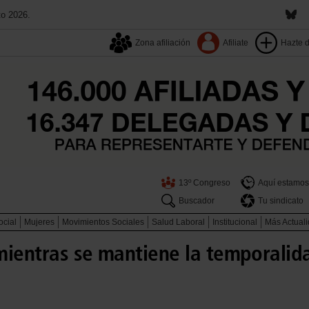
to 2026.
Zona afiliación
Afiliate
Hazte 
13º Congreso
Aquí estamos
Buscador
Tu sindicato
ocial
Mujeres
Movimientos Sociales
Salud Laboral
Institucional
Más Actual
mientras se mantiene la temporalida