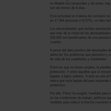
en Madrid son temporales y de estos, hay 
son de menos de 6 días.
Esta actividad en materia de contratos no 
en 17.094 personas (+0,57%), un dato tamb
Los desempleados que reciben prestación 
que más de la mitad de los desempleados n
100.000 son beneficiarios de una prestaci
cuantía.
A pesar del dato positivo del desempleo 
alerta de “los problemas que persisten y 
de vida de los madrileños y madrileñas”.
Entre los que no tienen empleo, la pérdid
protección. Y entre aquellos que sí encuen
ligadas a bajos salarios. A esto se une e
indica que esta bajada del paro responde 
productivo.
Por ello, Pérez ha exigido “medidas para 
en las condiciones de trabajo, políticas q
medidas para reducir la brecha creciente 