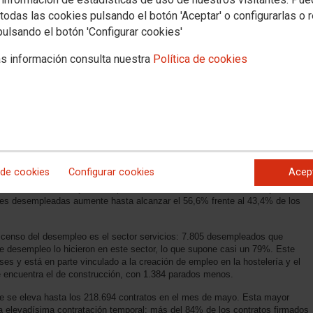
todas las cookies pulsando el botón 'Aceptar' o configurarlas o 
pulsando el botón 'Configurar cookies'
id
s información consulta nuestra
Política de cookies
ntratos firmados en la Comunidad de Madrid fueron temporales y casi la
drid en el mes de mayo se situó en 387.543 personas, lo que supone un
 9.908 (-2,49%) y acumula respecto al mes de mayo del año pasado un
10,8%), un dato que va en la línea de lo que está ocurriendo en el conjunto
 desempleo es algo inferior, ya que en España la reducción se sitúa en el
para la variación anual. Es también una reducción del desempleo inferior a
e 2016.
 de cookies
Configurar cookies
Acep
bres como entre mujeres, se produce más lentamente entre las mujeres, lo
res desempleadas aumente hasta alcanzar el 56,6% frente al 43,4% de los
escenso del desempleo es el sector servicios: 7.805 desempleados que
de desempleo lo hicieron en este sector, lo que supone casi un 79%. Este
ses y está en parte vinculado a la creación de empleo en la hostelería y el
e encuentra el de construcción, con 1.384 parados menos.
ue se eleva hasta los 218.694 contratos en el mes de mayo. Esta mayor
a elevadísima contratación temporal: más del 84% de los contratos firmados