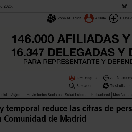
to 2026.
Zona afiliación
Afiliate
Hazte 
13º Congreso
Aquí estamos
Buscador
Tu sindicato
ocial
Mujeres
Movimientos Sociales
Salud Laboral
Institucional
Más Actual
y temporal reduce las cifras de per
a Comunidad de Madrid