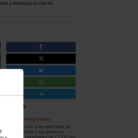
ro y disminuye la cifra de
Noticias relacionadas
La protección a las personas, la
 y
transparencia y los servicios
públicos, prioridades de CCOO en
edes