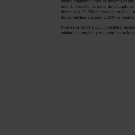
laboral madrileño cifras de desempleo alt
mes. En los últimos datos de perceptores 
desempleo, 20.000 menos que en el mismo 
de las familias que para CCOO es prioritar
Ante estos datos CCOO considera necesari
calidad del empleo, y que promuevan la i