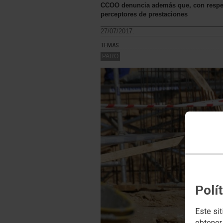
CCOO denuncia además que, con respec
perceptores de prestaciones
27/07/2017.
TEMAS
PARO
Polí
Este sit
obtener