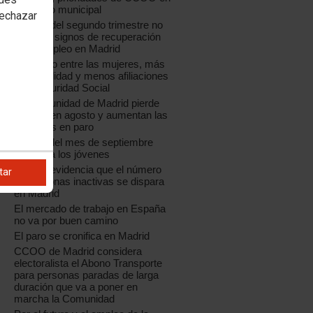
el ámbito municipal
rechazar
La EPA del segundo trimestre no
muestra signos de recuperación
en el empleo en Madrid
Más paro entre las mujeres, más
temporalidad y menos afiliaciones
a la Seguridad Social
La Comunidad de Madrid pierde
empleo en agosto y aumentan las
personas en paro
El paro del mes de septiembre
castiga a los jóvenes
La EPA evidencia que el número
tar
de personas inactivas se dispara
en Madrid
El mercado de trabajo en España
no va por buen camino
El paro se cronifica en Madrid
CCOO de Madrid considera
electoralista el Abono Transporte
para personas paradas de larga
duración que va a poner en
marcha la Comunidad