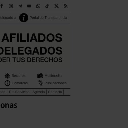
delegado-a
Portal de Transparencia
Sectores
Multimedia
Comarcas
Publicaciones
idad
Tus Servicios
Agenda
Contacta
sonas