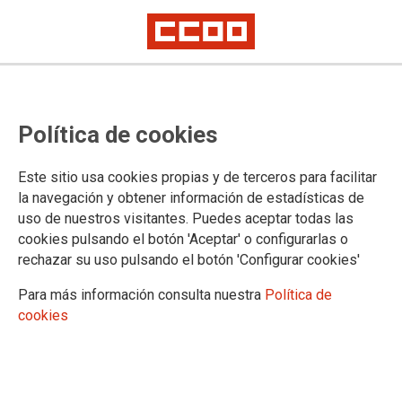
Huelga por impagos en IDENTAL e
Política de cookies
IFACTORY
Este sitio usa cookies propias y de terceros para facilitar
CCOO convoca huelga indefinida a partir del 30 de
la navegación y obtener información de estadísticas de
septiembre en todos los centros que IDENTAL e IFACTORY
uso de nuestros visitantes. Puedes aceptar todas las
(laboratorios) tienen a nivel nacional. La convocatoria de
cookies pulsando el botón 'Aceptar' o configurarlas o
huelga provocada por los impagos permanentes de salarios a
rechazar su uso pulsando el botón 'Configurar cookies'
los trabajadores y trabajadoras que, en algunos casos son
hasta de 4 meses. A esto hay que añadir los continuos
Para más información consulta nuestra
Política de
incumplimientos de la empresa con sus compromisos
cookies
adquiridos para solucionar las dificultades, sumado a la
tónica de ocultar la información económica de la compañía,
que a fecha de hoy, no ha sido registrada -como es
obligatorio-, ya que los auditores siguen sin dar el visto bueno