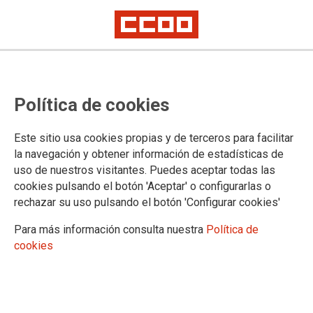
Presentación del libro "Nosotros",
Política de cookies
de A. García Orejana
Este sitio usa cookies propias y de terceros para facilitar
El próximo jueves, 28 de septiembre, el salón de actos del
la navegación y obtener información de estadísticas de
centro Abogados de Atocha (Sebastián Herrera, 14, 2ª planta)
uso de nuestros visitantes. Puedes aceptar todas las
acogerá la presentación del libro de Antonio García Orejana,
cookies pulsando el botón 'Aceptar' o configurarlas o
"Nosotros". Un alegato contra la guerra nacido en 2003 al
rechazar su uso pulsando el botón 'Configurar cookies'
calor de la movilización social contra la guerra de Irak.
Para más información consulta nuestra
Política de
27/09/2017.
cookies
TEMAS
Cultura
En el acto, que tendrá lugar a partir