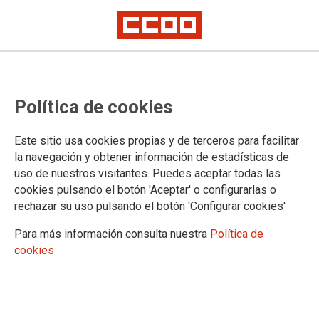
Homenaje a Violeta Parra
Política de cookies
Miércoles, 4 de octubre, a las 19,30 horas, en el Auditorio Marcelino
Camacho
Este sitio usa cookies propias y de terceros para facilitar
El homenaje a la cantautora chilena tendrá lugar el miércoles
la navegación y obtener información de estadísticas de
4 de octubre en el auditorio Marcelino Camacho, con motivo
uso de nuestros visitantes. Puedes aceptar todas las
del centenario de su nacimiento. Contará con la participación
cookies pulsando el botón 'Aceptar' o configurarlas o
de artistas españoles como Rosa León, Luis Pastor, Carmen
rechazar su uso pulsando el botón 'Configurar cookies'
París. Participarán, además, Alicia Ramos, Cristina Narea y
Alfredo Becker, que interpretarán los temas más destacados
Para más información consulta nuestra
Política de
del amplio repertorio de Violeta Parra. Y mediante
cookies
vídeoactuación se sumarán José María Alfaya y Miryam
Quiñonez, desde Perú, y el grupo "Brigada Víctor Jara",
desde Portugal.
03/10/2017.