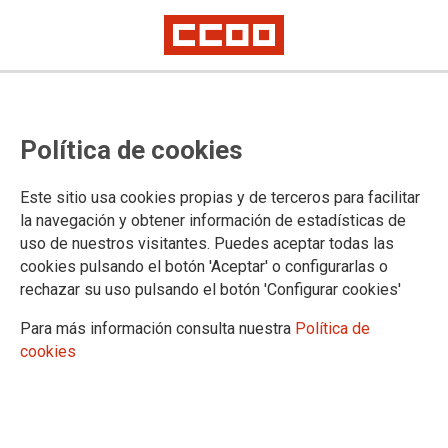
Unai Sordo muestra el apoyo de
Política de cookies
CCOO a la plantilla de Coca-Cola
de Fuenlabrada
Este sitio usa cookies propias y de terceros para facilitar
la navegación y obtener información de estadísticas de
uso de nuestros visitantes. Puedes aceptar todas las
16/10/2017.
cookies pulsando el botón 'Aceptar' o configurarlas o
rechazar su uso pulsando el botón 'Configurar cookies'
TEMAS
COCA-COLA EN LUCHA
Para más información consulta nuestra
Política de
cookies