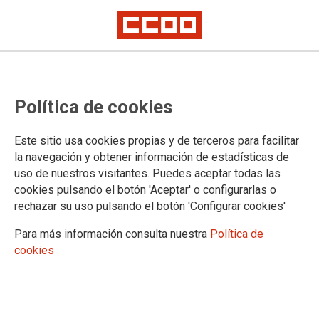
CCOO con Beatriz Panadero
Política de cookies
El Sector de Telecomunicaciones y la Federación de
Este sitio usa cookies propias y de terceros para facilitar
Servicios a la Ciudadanía de CCOO Madrid se ha
la navegación y obtener información de estadísticas de
concentrado en apoyo a la delegada de CCOO Beatriz
uso de nuestros visitantes. Puedes aceptar todas las
Panadero en el juicio contra la empresa Gemini
cookies pulsando el botón 'Aceptar' o configurarlas o
Recoveries&Collections por vulneración de derechos
fundamentales, por la persecución sindical que esta empresa
rechazar su uso pulsando el botón 'Configurar cookies'
de telemarketing ha mantenido desde el inicio de las
Para más información consulta nuestra
Política de
elecciones sindicales en el 2015, sancionando a todas las
cookies
personas que representan a CCOO, por el mero hecho de
hacer su labor sindical.
18/10/2017.
TEMAS