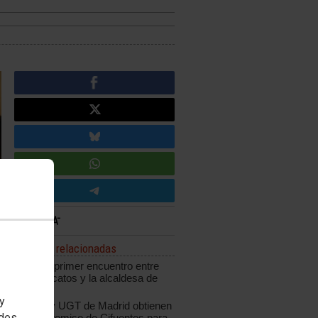
Noticias relacionadas
Positivo primer encuentro entre
los sindicatos y la alcaldesa de
Madrid
 y
CCOO y UGT de Madrid obtienen
edes
el compromiso de Cifuentes para