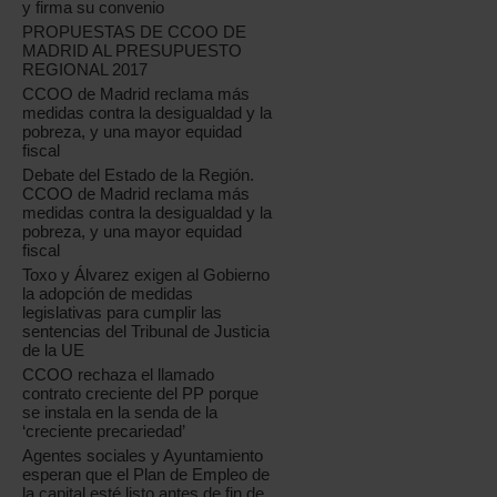
y firma su convenio
PROPUESTAS DE CCOO DE
MADRID AL PRESUPUESTO
REGIONAL 2017
CCOO de Madrid reclama más
medidas contra la desigualdad y la
pobreza, y una mayor equidad
fiscal
Debate del Estado de la Región.
CCOO de Madrid reclama más
medidas contra la desigualdad y la
pobreza, y una mayor equidad
fiscal
Toxo y Álvarez exigen al Gobierno
la adopción de medidas
legislativas para cumplir las
sentencias del Tribunal de Justicia
de la UE
CCOO rechaza el llamado
contrato creciente del PP porque
se instala en la senda de la
‘creciente precariedad’
Agentes sociales y Ayuntamiento
esperan que el Plan de Empleo de
la capital esté listo antes de fin de