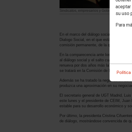
aceptar 
Sindicatos, empresarios y Gobierno madrileño
su uso 
Para má
En el marco del diálogo social en la Comun
Dialogo Social, en el que están presentes 
comisión permanente, de la que saldrán la
En la comparecencia ante los medios, el 
al diálogo social y el salto cualitativo q
renueva por dos años más la Estrategia Ma
se tratará en la Comisión de Empleo y Fo
Política
Además se ha tratado la negociación del 
produzca una aproximación en su negociac
El secretario general de UGT Madrid, Luis
este lunes y el presidente de CEIM, Juan 
estable para su desarrollo económico y so
Por último, la presidenta Cristina Cifuent
de diálogo, mostrándose convencida de que