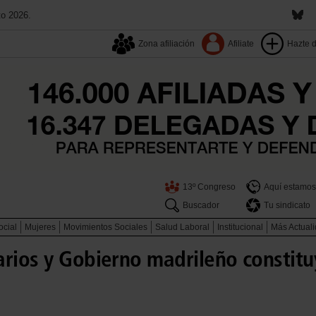
to 2026.
Zona afiliación
Afiliate
Hazte 
13º Congreso
Aquí estamos
Buscador
Tu sindicato
ocial
Mujeres
Movimientos Sociales
Salud Laboral
Institucional
Más Actual
arios y Gobierno madrileño constitu