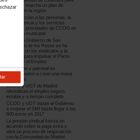
poner en marcha un plan de
rechazar
empleo en la región
La protección a las personas, la
transparencia y los servicios
públicos, prioridades de CCOO en
el ámbito municipal
El equipo Gobierno de San
Sebastián de los Reyes se ha
reunido con los sindicatos y la
patronal para impulsar el Pacto
Local por el Empleo
Sindicatos y patronal se
comprometen a crear una mesa
tar
de trabajo
CCOO y UGT de Madrid
reivindican el empleo seguro,
estable y a tiempo completo
CCOO y UGT instan al Gobierno
a mejorar el SMI hasta llegar a los
800 euros en 2017
La presión sindical fuerza un
acuerdo sobre la paga extra y
abre un proceso de negociación
con la Comunidad de Madrid