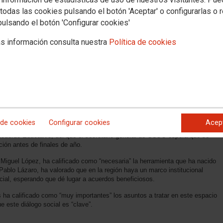
todas las cookies pulsando el botón 'Aceptar' o configurarlas o 
 constituyen el Consejo para el Diálogo Social
pulsando el botón 'Configurar cookies'
s información consulta nuestra
Política de cookies
idad de Madrid, este lunes se ha constituido el Pleno del Consejo para el
sindicatos, empresarios y Gobierno regional. En esta sesión se ha elegido la
s diferentes mesas de trabajo.
secretario general de CCOO de Madrid, Jaime Cedrún, ha valorado el impulso
ue supone la creación de este instrumento. En el mismo se abordará si se
drid por el Empleo, cuya vigencia está próxima a cumplirse. Esta cuestión
rmación.
 de cookies
Configurar cookies
Acep
Acuerdo Educativo, del que el secretario general de CCOO espera que se
ión antes de finales de año.
 Miguel López, ha calificado como “necesaria” la herramienta que ha nacido
Pablo Lázaro, ha valorado que en la región haya un marco institucional
cial, esperando que dé lugar a acuerdos beneficiosos.
es ha calificado como “muy importantes” los asuntos a tratar en este espacio
 este diálogo social es “clave”.