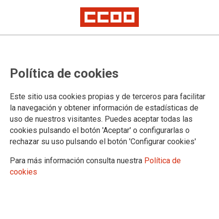
Encierro de los sindicatos de la
Política de cookies
Mesa Sectorial de Sanidad
En estos momentos en Sagasta, 6
Este sitio usa cookies propias y de terceros para facilitar
la navegación y obtener información de estadísticas de
Los y las representantes de las organizaciones sindicales de
uso de nuestros visitantes. Puedes aceptar todas las
la Mesa Sectorial de Sanidad de la Comunidad de Madrid,
cookies pulsando el botón 'Aceptar' o configurarlas o
que en estos momentos se está celebrando en la sede de la
rechazar su uso pulsando el botón 'Configurar cookies'
Dirección General de Recursos Humanos del Servicio
Madrileño de Salud (SERMAS) –calle Sagasta, 6- han
Para más información consulta nuestra
Política de
decidido encerrarse en la misma y reclaman la presencia del
cookies
consejero de Sanidad o de Hacienda.
29/11/2017.
TEMAS