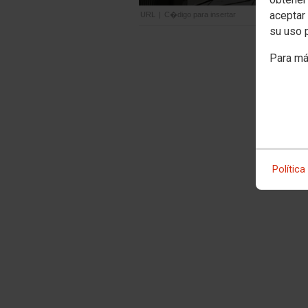
aceptar 
URL
|
C�digo para insertar
su uso 
Para má
Política