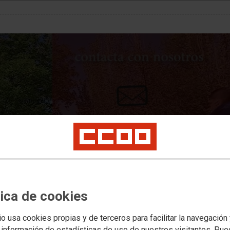
nifestLoadError
rror (status 0) occurred while loading manifest
tica de cookies
io usa cookies propias y de terceros para facilitar la navegación
 información de estadísticas de uso de nuestros visitantes. Pu