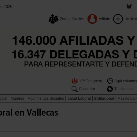
to 2026.
Zona afiliación
Afiliate
Hazte 
13º Congreso
Aquí estamos
Buscador
Tu sindicato
ocial
Mujeres
Movimientos Sociales
Salud Laboral
Institucional
Más Actual
ral en Vallecas