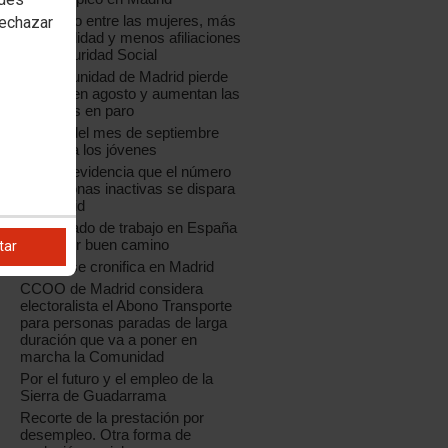
Más paro entre las mujeres, más
rechazar
temporalidad y menos afiliaciones
a la Seguridad Social
La Comunidad de Madrid pierde
empleo en agosto y aumentan las
personas en paro
El paro del mes de septiembre
castiga a los jóvenes
La EPA evidencia que el número
de personas inactivas se dispara
en Madrid
El mercado de trabajo en España
no va por buen camino
tar
El paro se cronifica en Madrid
CCOO de Madrid considera
electoralista el Abono Transporte
para personas paradas de larga
duración que va a poner en
marcha la Comunidad
Por el futuro y el empleo de la
Sierra de Guadarrama
Recorte de la prestación por
desempleo. Otra forma de