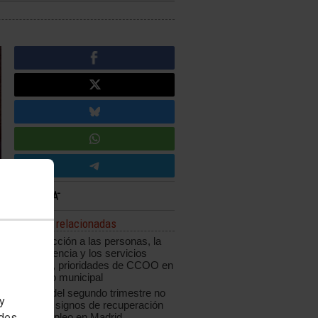
Noticias relacionadas
La protección a las personas, la
transparencia y los servicios
públicos, prioridades de CCOO en
el ámbito municipal
La EPA del segundo trimestre no
 y
muestra signos de recuperación
edes
en el empleo en Madrid