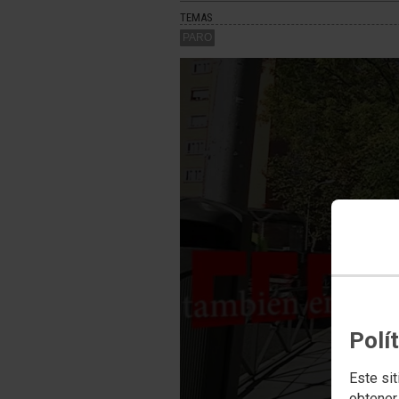
TEMAS
PARO
PlaybackMa
A network e
Polí
Este sit
obtener