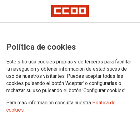
CCOO exige formación sobre
Política de cookies
violencia de género para el
personal de los juzgados
Este sitio usa cookies propias y de terceros para facilitar
la navegación y obtener información de estadísticas de
Las Administraciones están obligadas a llevar a cabo esta formación en
uso de nuestros visitantes. Puedes aceptar todas las
cumplimiento del Pacto de Estado contra la Violencia de Género
cookies pulsando el botón 'Aceptar' o configurarlas o
El Sector de la Administración de Justicia de FSC-CCOO ha
rechazar su uso pulsando el botón 'Configurar cookies'
remitido un escrito al Ministerio de Justicia y a todas las
Administraciones Autonómicas con competencias
Para más información consulta nuestra
Política de
transferidas, solicitándoles que pasen de las palabras a los
cookies
hechos y pongan en marcha los planes de formación
específicos para el personal de Justicia que contempla el
Pacto de Estado y que es además una de las 26 medidas
que, a bombo y platillo, anunció la ministra de Sanidad,