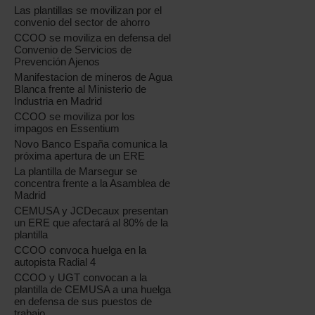
Las plantillas se movilizan por el
convenio del sector de ahorro
CCOO se moviliza en defensa del
Convenio de Servicios de
Prevención Ajenos
Manifestacion de mineros de Agua
Blanca frente al Ministerio de
Industria en Madrid
CCOO se moviliza por los
impagos en Essentium
Novo Banco España comunica la
próxima apertura de un ERE
La plantilla de Marsegur se
concentra frente a la Asamblea de
Madrid
CEMUSA y JCDecaux presentan
un ERE que afectará al 80% de la
plantilla
CCOO convoca huelga en la
autopista Radial 4
CCOO y UGT convocan a la
plantilla de CEMUSA a una huelga
en defensa de sus puestos de
trabajo