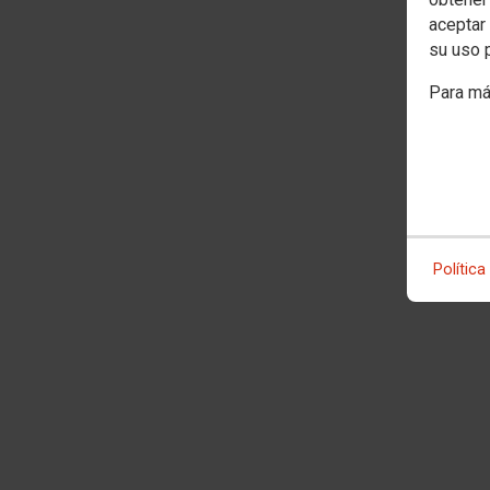
aceptar 
su uso 
Para má
Política