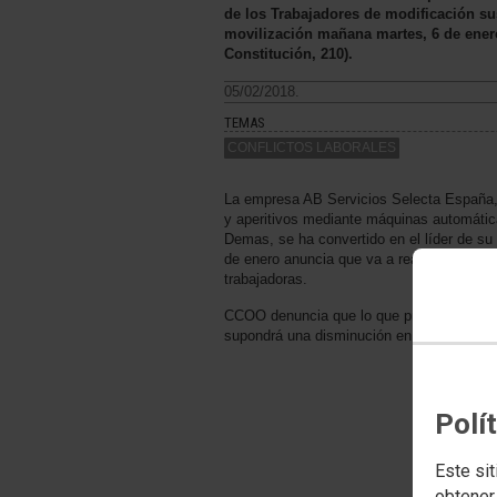
de los Trabajadores de modificación sust
movilización mañana martes, 6 de enero
Constitución, 210).
05/02/2018.
TEMAS
CONFLICTOS LABORALES
La empresa AB Servicios Selecta España, 
y aperitivos mediante máquinas automátic
Demas, se ha convertido en el líder de su 
de enero anuncia que va a realizar un exp
trabajadoras.
CCOO denuncia que lo que pretende la emp
supondrá una disminución en la calidad del
Polí
Este sit
obtener