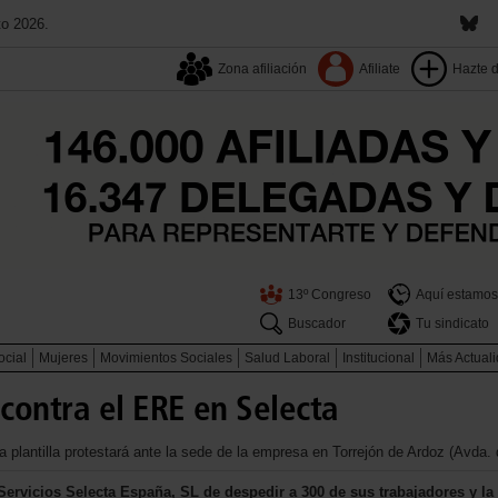
to 2026.
Zona afiliación
Afiliate
Hazte 
13º Congreso
Aquí estamos
Buscador
Tu sindicato
ocial
Mujeres
Movimientos Sociales
Salud Laboral
Institucional
Más Actual
contra el ERE en Selecta
la plantilla protestará ante la sede de la empresa en Torrejón de Ardoz (Avda. 
ervicios Selecta España, SL de despedir a 300 de sus trabajadores y la a