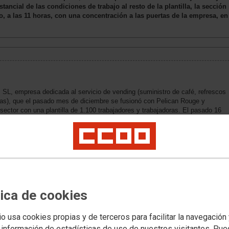
ancial de las condiciones de trabajo al resto de la plantilla, la secció
, a las 11 horas, con una concentración a las puertas de la empresa, e
SL, empresa dedicada al servicio de vending (suministro de café, refrescos
as), que el pasado mes de diciembre se fusionó con Pelican Rouge y
sector con una plantilla de 1.100 trabajadores y trabajadoras. El pasado 16
ediente de regulación de empleo que afectará a 300 trabajadores y
resa es despedir a uno de cada tres trabajadores y trabajadoras, lo que
 servicio que reciben los clientes de Selecta.
tica de cookies
io usa cookies propias y de terceros para facilitar la navegación
 información de estadísticas de uso de nuestros visitantes. Pu