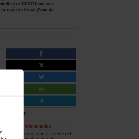
n sindical de CCOO llama a la
n Torrejón de Ardoz (Avenida
Noticias relacionadas
 y
CCOO protesta ante la sede del
edes
grupo Konecta contra los