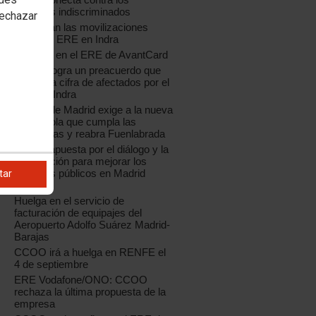
despidos indiscriminados
rechazar
Continúan las movilizaciones
contra el ERE en Indra
Acuerdo en el ERE de AvantCard
CCOO logra un preacuerdo que
reduce la cifra de afectados por el
ERE de Indra
CCOO de Madrid exige a la nueva
Coca-Cola que cumpla las
sentencias y reabra Fuenlabrada
CCOO apuesta por el diálogo y la
negociación para mejorar los
servicios públicos en Madrid
tar
capital
Huelga en el servicio de
facturación de equipajes del
Aeropuerto Adolfo Suárez Madrid-
Barajas
CCOO irá a huelga en RENFE el
4 de septiembre
ERE Vodafone/ONO: CCOO
rechaza la última propuesta de la
empresa