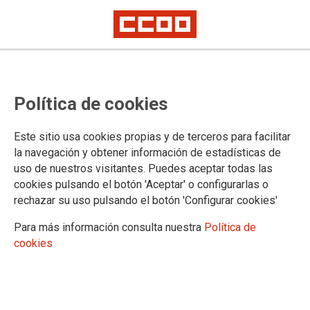
CCOO se concentra contra el ERE
Política de cookies
en Selecta
Este martes, 6 de febrero, la plantilla ha protestado ante la sede de la
Este sitio usa cookies propias y de terceros para facilitar
empresa en Torrejón de Ardoz
la navegación y obtener información de estadísticas de
uso de nuestros visitantes. Puedes aceptar todas las
06/02/2018.
cookies pulsando el botón 'Aceptar' o configurarlas o
rechazar su uso pulsando el botón 'Configurar cookies'
TEMAS
CONFLICTOS LABORALES
Para más información consulta nuestra
Política de
cookies
Ante las intenciones de la empresa
AB Servicios Selecta España, SL de
despedir a 300 de sus trabajadores y
la aplicación del artículo 41 del
Estatuto de los Trabajadores de