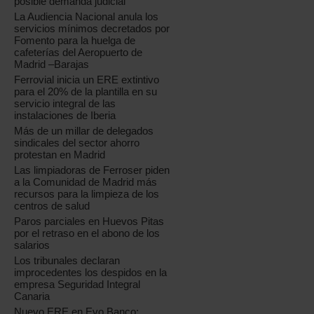
posible demanda judicial
La Audiencia Nacional anula los
servicios mínimos decretados por
Fomento para la huelga de
cafeterías del Aeropuerto de
Madrid –Barajas
Ferrovial inicia un ERE extintivo
para el 20% de la plantilla en su
servicio integral de las
instalaciones de Iberia
Más de un millar de delegados
sindicales del sector ahorro
protestan en Madrid
Las limpiadoras de Ferroser piden
a la Comunidad de Madrid más
recursos para la limpieza de los
centros de salud
Paros parciales en Huevos Pitas
por el retraso en el abono de los
salarios
Los tribunales declaran
improcedentes los despidos en la
empresa Seguridad Integral
Canaria
Nuevo ERE en Evo Banco: