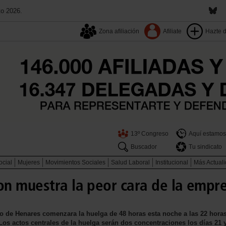
to 2026.
Zona afiliación
Afiliate
Hazte 
13º Congreso
Aquí estamos
Buscador
Tu sindicato
ocial
Mujeres
Movimientos Sociales
Salud Laboral
Institucional
Más Actual
n muestra la peor cara de la empr
 de Henares comenzara la huelga de 48 horas esta noche a las 22 horas
Los actos centrales de la huelga serán dos concentraciones los días 21 y 