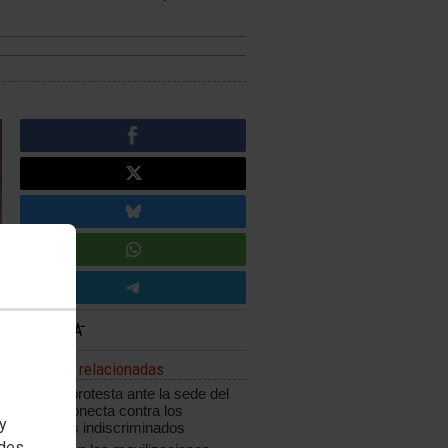
Noticias relacionadas
CCOO protesta ante la sede del
grupo Konecta contra los
 y
despidos indiscriminados
edes