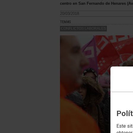
centro en San Fernando de Henares (Av
20/03/2018.
TEMAS
CONFLICTOS LABORALES
Polí
Este sit
obtener