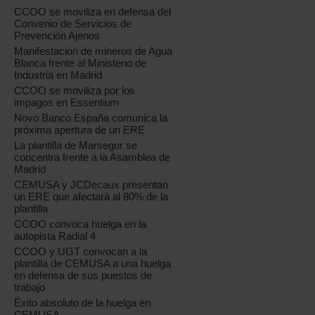
CCOO se moviliza en defensa del
Convenio de Servicios de
Prevención Ajenos
Manifestacion de mineros de Agua
Blanca frente al Ministerio de
Industria en Madrid
CCOO se moviliza por los
impagos en Essentium
Novo Banco España comunica la
próxima apertura de un ERE
La plantilla de Marsegur se
concentra frente a la Asamblea de
Madrid
CEMUSA y JCDecaux presentan
un ERE que afectará al 80% de la
plantilla
CCOO convoca huelga en la
autopista Radial 4
CCOO y UGT convocan a la
plantilla de CEMUSA a una huelga
en defensa de sus puestos de
trabajo
Éxito absoluto de la huelga en
CEMUSA