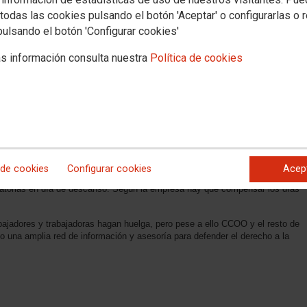
todas las cookies pulsando el botón 'Aceptar' o configurarlas o 
pulsando el botón 'Configurar cookies'
s información consulta nuestra
Política de cookies
ado, y que será la primera huelga en Amazon España, ya ha comenzado a
nal Amazon, que esta coaccionando a la plantilla para que no secunde la
reguntado individualmente a todo el personal eventual si van a hacer
liza en breve y que le deben algo a la empresa.
 de cookies
Configurar cookies
Acep
n de semana posterior a la huelga obligando a los trabajadores y trabajadoras
bligatorias en día de descanso. Según la empresa hay que compensar los días
bajadores y trabajadoras hagan huelga, pero pese a ello CCOO y el resto de
 una amplia red de información y asesoría para defender el derecho a la