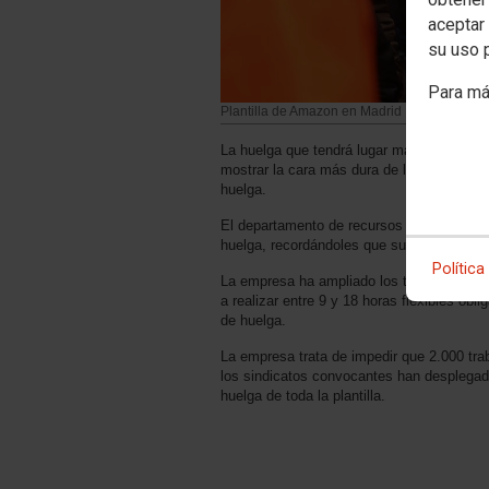
aceptar 
su uso 
Para má
Plantilla de Amazon en Madrid
La huelga que tendrá lugar mañana y pas
mostrar la cara más dura de la multinacio
huelga.
El departamento de recursos humanos ha p
huelga, recordándoles que su contrato fina
Política
La empresa ha ampliado los turnos en el fi
a realizar entre 9 y 18 horas flexibles o
de huelga.
La empresa trata de impedir que 2.000 tra
los sindicatos convocantes han desplegado
huelga de toda la plantilla.