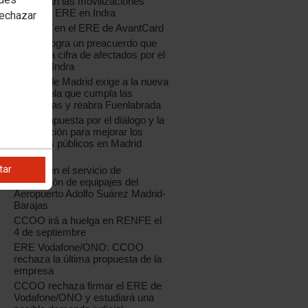
Continúan las movilizaciones
contra el ERE en Indra
rechazar
Acuerdo en el ERE de AvantCard
CCOO logra un preacuerdo que
reduce la cifra de afectados por el
ERE de Indra
CCOO de Madrid exige a la nueva
Coca-Cola que cumpla las
sentencias y reabra Fuenlabrada
CCOO apuesta por el diálogo y la
negociación para mejorar los
servicios públicos en Madrid
capital
tar
Huelga en el servicio de
facturación de equipajes del
Aeropuerto Adolfo Suárez Madrid-
Barajas
CCOO irá a huelga en RENFE el
4 de septiembre
ERE Vodafone/ONO: CCOO
rechaza la última propuesta de la
empresa
CCOO rechaza firmar el ERE de
Vodafone/ONO y estudiará una