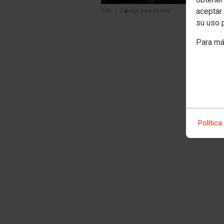
aceptar 
URL
|
C�digo para insertar
su uso 
Para má
Política