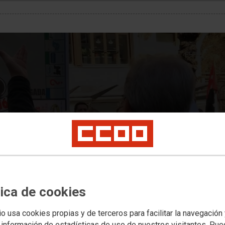
nifestLoadError
rror (status 0) occurred while loading manifest
tica de cookies
io usa cookies propias y de terceros para facilitar la navegación
 información de estadísticas de uso de nuestros visitantes. Pu