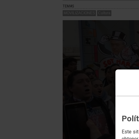
TEMAS
MOVILIZACIONES
Cultura
PlaybackMa
A network e
Polí
Este sit
obtener