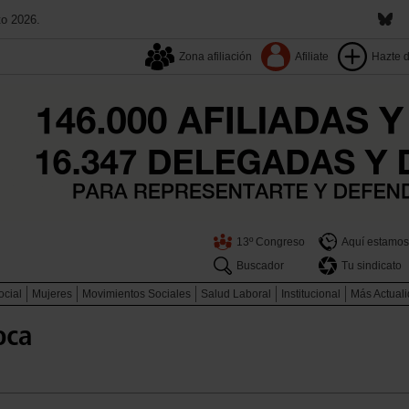
to 2026.
Zona afiliación
Afiliate
Hazte 
13º Congreso
Aquí estamos
Buscador
Tu sindicato
ocial
Mujeres
Movimientos Sociales
Salud Laboral
Institucional
Más Actual
oca