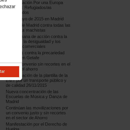
Manifestación Por una Europa
rechazar
Solidaria: Refugiados/as
Bienvenidos
1º de Mayo de 2015 en Madrid
CCOO de Madrid contra todas las
violencias machistas
Una semana de acción contra la
pobreza, la desigualdad y los
tratados comerciales
Jornadas contra la precariedad
laboral, en Getafe
Por un convenio sin recortes en el
sector del ahorro
tar
Manifestación de la plantilla de la
EMT por un transporte público y
de calidad 26/11/2015
Nueva concentración de las
Escuelas de Música y Danza de
Madrid
Continúan las movilizaciones por
un convenio justo y sin recortes
en el sector de Ahorro
Manifestación por el Derecho de
Huelga