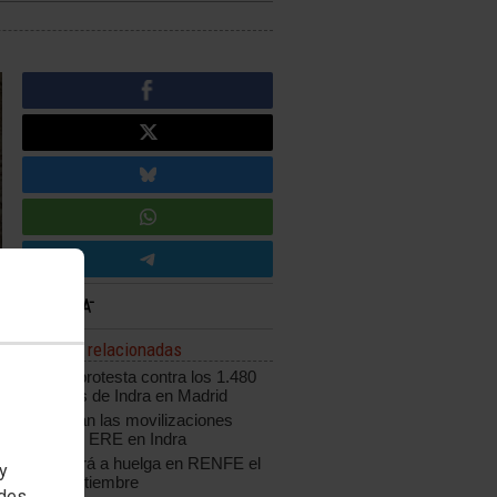
Noticias relacionadas
CCOO protesta contra los 1.480
despidos de Indra en Madrid
Continúan las movilizaciones
contra el ERE en Indra
CCOO irá a huelga en RENFE el
 y
4 de septiembre
edes