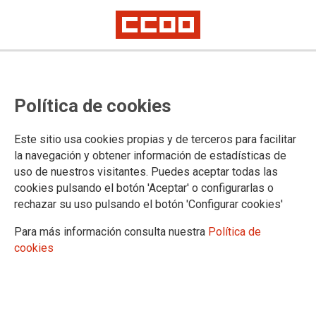
Manifestación en defensa de unas
Política de cookies
pensiones dignas en Getafe
11 de abril a las 18,30 horas
Este sitio usa cookies propias y de terceros para facilitar
la navegación y obtener información de estadísticas de
La Plataforma de Mayores de Getafe y las uniones
uso de nuestros visitantes. Puedes aceptar todas las
comarcales de CCOO y UGT en el sur de Madrid van a
cookies pulsando el botón 'Aceptar' o configurarlas o
continuar con el calendario de movilizaciones acordado en
rechazar su uso pulsando el botón 'Configurar cookies'
defensa del sistema público de pensiones, exigiendo
medidas serias para garantizar la suficiencia y sostenibilidad
Para más información consulta nuestra
Política de
de las actuales y futuras pensiones. Para ello han convocado
cookies
una Manifestación que tendrá lugar el miércoles, día 11 de
abril a las 18,30 horas, desde la Rotonda del Lazo hasta la
Plaza del Ayuntamiento. Lejos de ofrecer viabilidad y
sostenibilidad sobre nuestro sistema público de pensiones, el