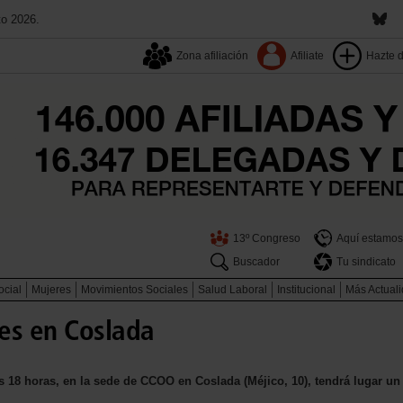
to 2026.
Zona afiliación
Afiliate
Hazte 
13º Congreso
Aquí estamos
Buscador
Tu sindicato
ocial
Mujeres
Movimientos Sociales
Salud Laboral
Institucional
Más Actual
es en Coslada
as 18 horas, en la sede de CCOO en Coslada (Méjico, 10), tendrá lugar un